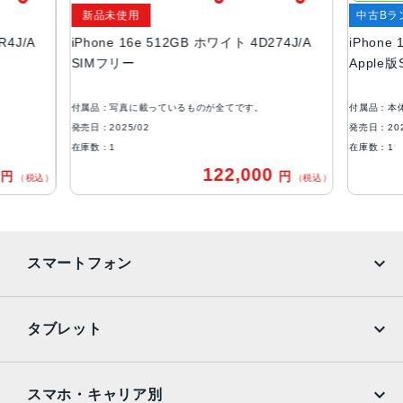
新品未使用
中古Bラ
カラー
R4J/A
iPhone 16e 512GB ホワイト 4D274J/A
iPhone
ブラック、ホワイト
SIMフリー
Apple
容量
128GB
付属品：写真に載っているものが全てです。
付属品：本
256GB
発売日：2025/02
発売日：202
在庫数：1
在庫数：1
512GB
0
122,000
円
円
（税込）
（税込）
アウトカメラ
シングルカメラ
4800万画素
インカメラ
スマートフォン
1200万画素
iPhone
Galaxy
生体認証
タブレット
顔認証
Google Pixel
Xperia
iPad
iPad mini
AQUOS
Xiaomi
スマホ・キャリア別