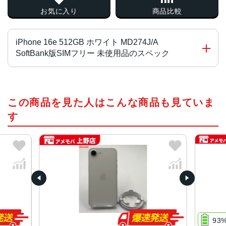
お気に入り
商品比較
iPhone 16e 512GB ホワイト MD274J/A
SoftBank版SIMフリー 未使用品のスペック
チップ・プロセッサー
この商品を見た人はこんな商品も見ていま
A18チップ
2つの高性能コアと4つの高効率コアを搭載した新しい6コア
す
CPU
新しい4コアGPU
新しい16コアNeural Engine
液晶
6.1インチ(Super Retina XDRディスプレイ)
サイズ・重さ
71.5×146.7×7.8mm ・170g
93