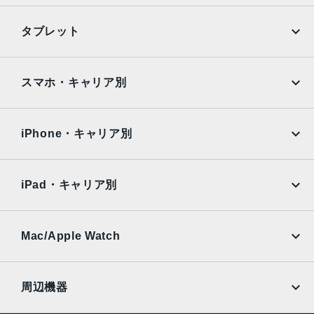
iPhone
Galaxy
タブレット
Google Pixel
Xperia
iPad
iPad mini
AQUOS
Xiaomi
スマホ・キャリア別
iPad Air
iPad Pro
OPPO
Android
docomo
au
Surface
Galaxy Tab
iPhone・キャリア別
SoftBank
楽天モバイル
Xiaomi Tablet
docomo
au
Ymobile
SIMフリー
iPad・キャリア別
SoftBank
楽天モバイル
UQmobile
au
SoftBank
Ymobile
SIMフリー
Mac/Apple Watch
docomo
Wi-Fi
UQmobile
MacBook
MacBook Air
周辺機器
MacBook Pro
iMac