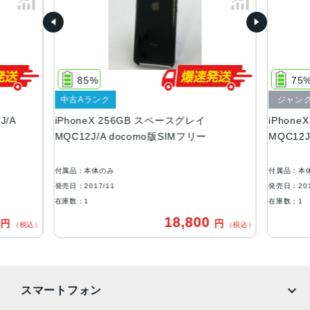
64GB、256GB
サイズ・重さ
143.6×70.9×7.7mm ・174g
85%
75
液晶
中古Aランク
ジャン
5.8インチ(2436ｘ1125)有機ELディスプレイ
J/A
iPhoneX 256GB スペースグレイ
iPhon
アウトカメラ
MQC12J/A docomo版SIMフリー
MQC12J
1,200万画素
付属品：本体のみ
付属品：本
生体認証
発売日：2017/11
発売日：201
FaceID
在庫数：1
在庫数：1
0
18,800
円
円
発売日
（税込）
（税込）
2017年11月3日
スマートフォン