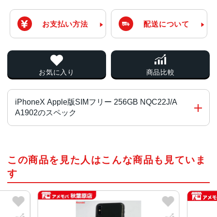
お支払い方法
配送について
お気に入り
商品比較
iPhoneX Apple版SIMフリー 256GB NQC22J/A
A1902のスペック
チップ・プロセッサー
この商品を見た人はこんな商品も見ていま
Apple A11 Bionic
す
カラー
スペースグレイ、シルバー
容量