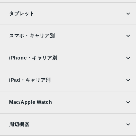
ホームボタンに内蔵された指紋認証センサー
iPhone
Galaxy
タブレット
発売日
Google Pixel
Xperia
2014年9月19日
iPad
iPad mini
AQUOS
Xiaomi
スマホ・キャリア別
iPad Air
iPad Pro
OPPO
Android
docomo
au
Surface
Galaxy Tab
iPhone・キャリア別
SoftBank
楽天モバイル
Xiaomi Tablet
docomo
au
Ymobile
SIMフリー
iPad・キャリア別
SoftBank
楽天モバイル
UQmobile
au
SoftBank
Ymobile
SIMフリー
Mac/Apple Watch
docomo
Wi-Fi
UQmobile
MacBook
MacBook Air
周辺機器
MacBook Pro
iMac