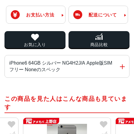
お支払い方法
配送について
お気に入り
商品比較
iPhone6 64GB シルバー NG4H2J/A Apple版SIM
フリー Noneのスペック
チップ・プロセッサー
この商品を見た人はこんな商品も見ていま
64ビットアーキテクチャ搭載A8チップM8モーションコプロ
セッサ
す
カラー
スペースグレイ、シルバー、ゴールド