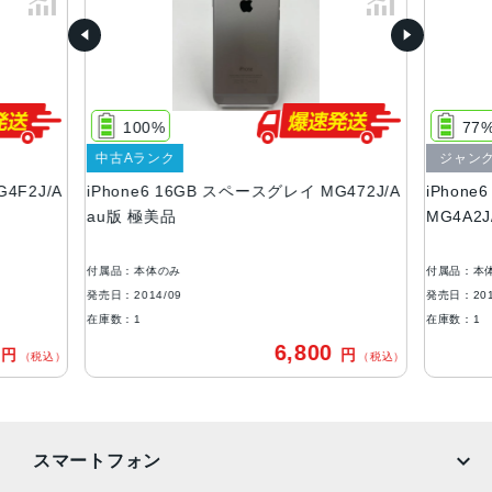
容量
16GB、64GB、128GB
サイズ・重さ
138.1×67×7.1mm ・129g
100%
77
液晶
中古Aランク
ジャン
4F2J/A
iPhone6 16GB スペースグレイ MG472J/A
iPhon
Retina HDディスプレイIPSテクノロジー搭載4.7インチ
au版 極美品
MG4A2J
（対角）LEDバックライトワイドスクリーンMulti-Touchデ
ィスプレイ1,334 x 750ピクセル解像度、326ppi1,400:1コ
ントラスト比（標準）最大輝度500cd/m2（標準）フルsRG
付属品：本体のみ
付属品：本
B規格
発売日：2014/09
発売日：201
在庫数：1
在庫数：1
アウトカメラ
0
6,800
円
円
（税込）
（税込）
8メガピクセルiSightカメラ（1.5ミクロンのピクセルを使
用）Focus Pixelsを使ったオートフォーカスƒ/2.2の開口部
光学式手ぶれ補正（iPhone 6 Plusのみ）True Toneフラッ
シュ
スマートフォン
生体認証