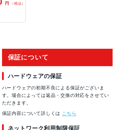
0
円
（税込）
2mm、ƒ/1.6絞り値、センサーシフト光学式手ぶ
2絞り値と120°視野角、Hybrid Focus Pixels、
）に対 応
ームアウト、4倍の光学ズームレ ン ジ最大10倍
保証について
9絞り値
ueDepthテクノロジーによる有 効 化
ハードウェアの保証
ハードウェアの初期不良による保証がございま
す。場合によっては返品・交換の対応をさせてい
ただきます。
保証内容について詳しくは
こちら
ネットワーク利用制限保証