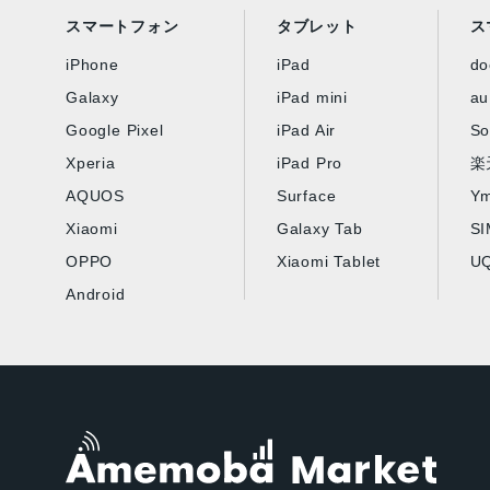
スマートフォン
タブレット
ス
iPhone
iPad
d
Galaxy
iPad mini
au
Google Pixel
iPad Air
So
Xperia
iPad Pro
楽
AQUOS
Surface
Ym
Xiaomi
Galaxy Tab
S
OPPO
Xiaomi Tablet
UQ
Android