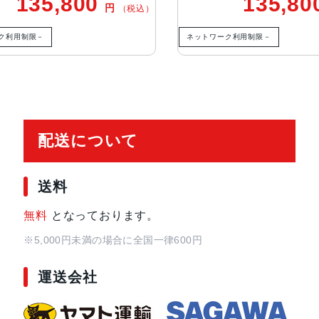
135,800
135,80
円
（税込）
12MPの光学2倍望遠での撮影時：5
れ補正、100% Focus Pixels
ク利用制限－
ネットワーク利用制限－
48MP Fusion超広角：13mm、ƒ/2.
超高解像度の写真（24MPと48MP
2倍の光学ズームイン、2倍の光学ズ
のデジタルズ ー ム
配送について
フロントカメラ
18MPセンターフレームカメラƒ/1.
生体認証
センターフレームフロントカメラのTr
送料
無料
となっております。
発売日
2025年9月19日
※5,000円未満の場合に全国一律600円
運送会社