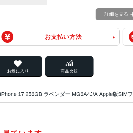
詳細を見る
お支払い方法
お気に入り
商品比較
iPhone 17 256GB ラベンダー MG6A4J/A Apple
チップ・プロセッ
A19 チ ッ プ
サー
2つの高性能コアと4つの高効率コア
Neural Acceleratorを搭載した5コ