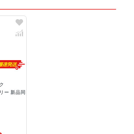
、セージ、ラベンダー
プ レ イ6.3インチ（対角）オールスクリーンOLED
ック
Mフリー 新品同
（最大水深6メートルで最大3 0 分 間 ）
ƒ/1.6絞り値、センサーシフト光学式手ぶれ補正、10
写真（24MPと48MP）に対 応