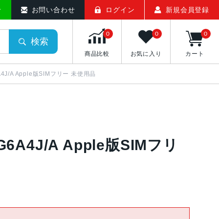
せ
お問い合わせ
ログイン
新規会員登録
0
0
0
検索
商品比較
お気に入り
カート
A4J/A Apple版SIMフリー 未使用品
G6A4J/A Apple版SIMフリ