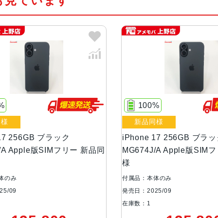
も見ています
16コアNeural Engine
カラー
ブラック、ホワイト、ミストブルー
容量
256GB、512GB
液晶
Super Retina XDR デ ィ ス 
%
100%
デ ィ ス プ レ イ
同様
新品同様
サイズ・重さ
149.6×71.5×7.95mm・177g
 17 256GB ブラック
iPhone 17 256GB ブラ
J/A Apple版SIMフリー 新品同
MG674J/A Apple版SI
防沫性能、耐水性
IEC規格60529にもとづくIP68等級
様
能、防塵性能
体のみ
付属品：本体のみ
5/09
発売日：2025/09
カメラ
48MP Fusionメイン：26mm、
在庫数：1
0% Focus Pixels、超高解像度の