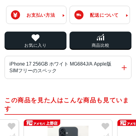
お支払い方法
配送について
お気に入り
商品比較
iPhone 17 256GB ホワイト MG684J/A Apple版
SIMフリーのスペック
チップ・プロセッサー
この商品を見た人はこんな商品も見ていま
A19 チ ッ プ
2つの高性能コアと4つの高効率コアを搭載した6コアCPU
す
Neural Acceleratorを搭載した5コアGPU
16コアNeural Engine
カラー