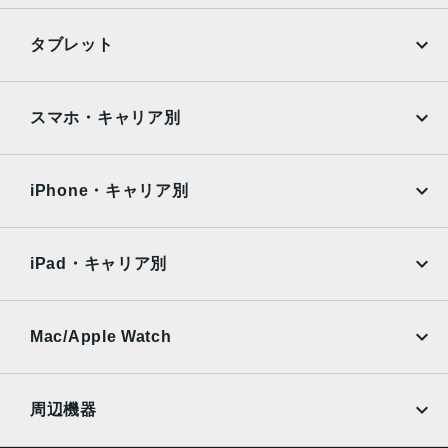
写真（24MPと48MP）に対 応
12MPの光学2倍望遠での撮影時：52mm、ƒ/1.6絞り値、セ
iPhone
Galaxy
タブレット
ンサーシフト光学式手ぶれ補正、100% Focus Pixels
Google Pixel
Xperia
48MP Fusion超広角：13mm、ƒ/2.2絞り値と120°視野角、
Hybrid Focus Pixels、超高解像度の写真（24MPと48MP）
iPad
iPad mini
AQUOS
Xiaomi
スマホ・キャリア別
に対 応
2倍の光学ズームイン、2倍の光学ズームアウト、4倍の光学
iPad Air
iPad Pro
OPPO
Android
ズームレ ン ジ最大10倍のデジタルズ ー ム
docomo
au
Surface
Galaxy Tab
iPhone・キャリア別
フロントカメラ
SoftBank
楽天モバイル
Xiaomi Tablet
18MPセンターフレームカメラƒ/1.9絞り値
docomo
au
Ymobile
SIMフリー
iPad・キャリア別
生体認証
SoftBank
楽天モバイル
センターフレームフロントカメラのTrueDepthテクノロジ
UQmobile
au
SoftBank
ーによる有 効 化
Ymobile
SIMフリー
Mac/Apple Watch
発売日
docomo
Wi-Fi
UQmobile
2025年9月19日
MacBook
MacBook Air
周辺機器
MacBook Pro
iMac