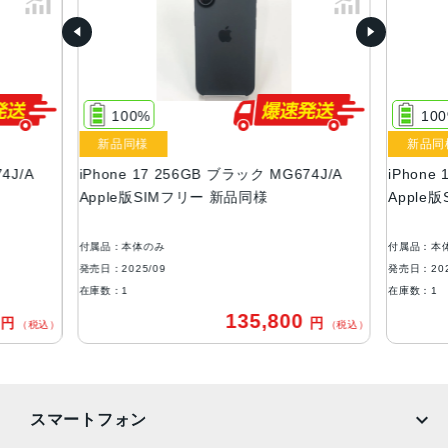
ブラック、ホワイト、ミストブルー、セージ、ラベンダー
容量
256GB、512GB
100%
10
液晶
新品同様
新品同
Super Retina XDR デ ィ ス プ レ イ6.3インチ（対角）オール
4J/A
iPhone 17 256GB ブラック MG674J/A
iPhone
スクリーンOLEDデ ィ ス プ レ イ
Apple版SIMフリー 新品同様
Apple
サイズ・重さ
149.6×71.5×7.95mm・177g
付属品：本体のみ
付属品：本
発売日：2025/09
発売日：202
防沫性能、耐水性能、防塵性能
在庫数：1
在庫数：1
IEC規格60529にもとづくIP68等級（最大水深6メートルで
0
135,800
円
円
（税込）
（税込）
最大3 0 分 間 ）
カメラ
48MP Fusionメイン：26mm、ƒ/1.6絞り値、センサーシフ
スマートフォン
ト光学式手ぶれ補正、100% Focus Pixels、超高解像度の