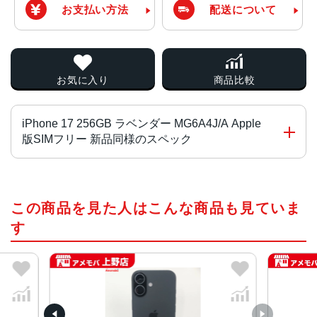
お支払い方法
配送について
お気に入り
商品比較
iPhone 17 256GB ラベンダー MG6A4J/A Apple
版SIMフリー 新品同様のスペック
チップ・プロセッサー
この商品を見た人はこんな商品も見ていま
A19 チ ッ プ
2つの高性能コアと4つの高効率コアを搭載した6コアCPU
す
Neural Acceleratorを搭載した5コアGPU
16コアNeural Engine
カラー
ブラック、ホワイト、ミストブルー、セージ、ラベンダー