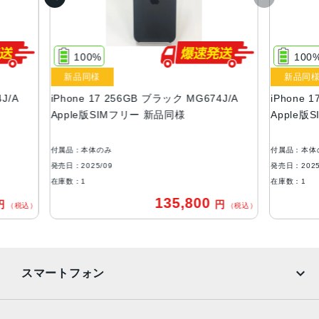
容量
256GB、512GB
00%
100%
液晶
同様
新品同様
Super Retina XDR デ ィ ス プ レ イ6.3インチ（対角）オール
e 17 256GB ブラック MG674J/A
iPhone 17 256GB ブラック
スクリーンOLEDデ ィ ス プ レ イ
e版SIMフリー 新品同様
Apple版SIMフリー 新品同
サイズ・重さ
149.6×71.5×7.95mm・177g
本体のみ
付属品：本体のみ
025/09
発売日：2025/09
防沫性能、耐水性能、防塵性能
1
在庫数：1
IEC規格60529にもとづくIP68等級（最大水深6メートルで
135,800
135
円
（税込）
最大3 0 分 間 ）
カメラ
48MP Fusionメイン：26mm、ƒ/1.6絞り値、センサーシフ
スマートフォン
ト光学式手ぶれ補正、100% Focus Pixels、超高解像度の
写真（24MPと48MP）に対 応
12MPの光学2倍望遠での撮影時：52mm、ƒ/1.6絞り値、セ
iPhone
Galaxy