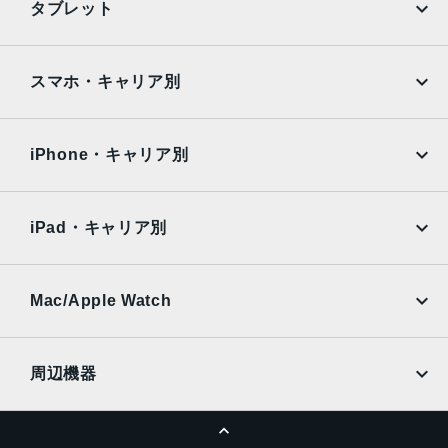
タブレット
ンサーシフト光学式手ぶれ補正、100% Focus Pixels
Google Pixel
Xperia
48MP Fusion超広角：13mm、ƒ/2.2絞り値と120°視野角、
Hybrid Focus Pixels、超高解像度の写真（24MPと48MP）
iPad
iPad mini
AQUOS
Xiaomi
スマホ・キャリア別
に対 応
2倍の光学ズームイン、2倍の光学ズームアウト、4倍の光学
iPad Air
iPad Pro
OPPO
Android
ズームレ ン ジ最大10倍のデジタルズ ー ム
docomo
au
Surface
Galaxy Tab
iPhone・キャリア別
フロントカメラ
SoftBank
楽天モバイル
Xiaomi Tablet
18MPセンターフレームカメラƒ/1.9絞り値
docomo
au
Ymobile
SIMフリー
iPad・キャリア別
生体認証
SoftBank
楽天モバイル
センターフレームフロントカメラのTrueDepthテクノロジ
UQmobile
au
SoftBank
ーによる有 効 化
Ymobile
SIMフリー
Mac/Apple Watch
発売日
docomo
Wi-Fi
UQmobile
2025年9月19日
MacBook
MacBook Air
周辺機器
MacBook Pro
iMac
ページトップへ
Apple Pencil
Keyboard
Mac mini
Mac Studio