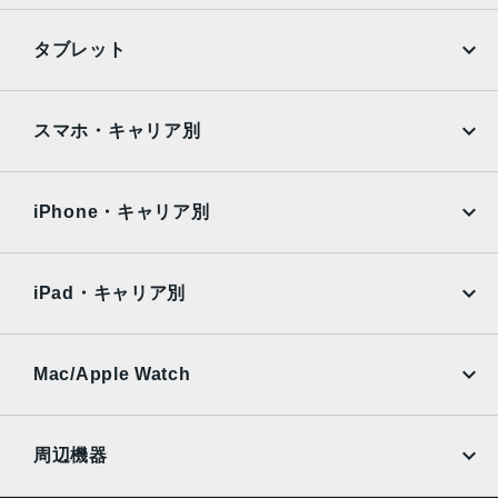
写真（24MPと48MP）に対 応
12MPの光学2倍望遠での撮影時：52mm、ƒ/1.6絞り値、セ
iPhone
Galaxy
タブレット
ンサーシフト光学式手ぶれ補正、100% Focus Pixels
Google Pixel
Xperia
48MP Fusion超広角：13mm、ƒ/2.2絞り値と120°視野角、
Hybrid Focus Pixels、超高解像度の写真（24MPと48MP）
iPad
iPad mini
AQUOS
Xiaomi
スマホ・キャリア別
に対 応
2倍の光学ズームイン、2倍の光学ズームアウト、4倍の光学
iPad Air
iPad Pro
OPPO
Android
ズームレ ン ジ最大10倍のデジタルズ ー ム
docomo
au
Surface
Galaxy Tab
iPhone・キャリア別
フロントカメラ
SoftBank
楽天モバイル
Xiaomi Tablet
18MPセンターフレームカメラƒ/1.9絞り値
docomo
au
Ymobile
SIMフリー
iPad・キャリア別
生体認証
SoftBank
楽天モバイル
センターフレームフロントカメラのTrueDepthテクノロジ
UQmobile
au
SoftBank
ーによる有 効 化
Ymobile
SIMフリー
Mac/Apple Watch
発売日
docomo
Wi-Fi
UQmobile
2025年9月19日
MacBook
MacBook Air
周辺機器
MacBook Pro
iMac