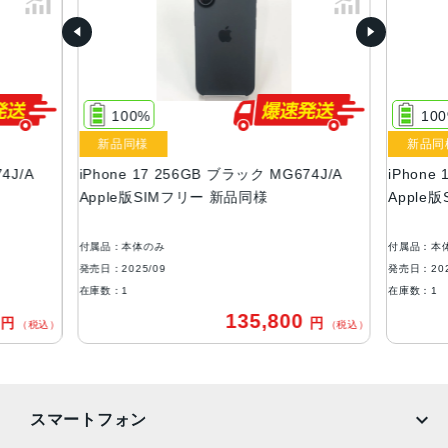
ブラック、ホワイト、ミストブルー、セージ、ラベンダー
容量
256GB、512GB
100%
10
液晶
新品同様
新品同
Super Retina XDR デ ィ ス プ レ イ6.3インチ（対角）オール
4J/A
iPhone 17 256GB ブラック MG674J/A
iPhone
スクリーンOLEDデ ィ ス プ レ イ
Apple版SIMフリー 新品同様
Apple
サイズ・重さ
149.6×71.5×7.95mm・177g
付属品：本体のみ
付属品：本
発売日：2025/09
発売日：202
防沫性能、耐水性能、防塵性能
在庫数：1
在庫数：1
IEC規格60529にもとづくIP68等級（最大水深6メートルで
0
135,800
円
円
（税込）
（税込）
最大3 0 分 間 ）
カメラ
48MP Fusionメイン：26mm、ƒ/1.6絞り値、センサーシフ
スマートフォン
ト光学式手ぶれ補正、100% Focus Pixels、超高解像度の