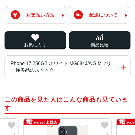
お支払い方法
配送について
お気に入り
商品比較
iPhone 17 256GB ホワイト MG684J/A SIMフリ
ー 極美品のスペック
チップ・プロセッサー
この商品を見た人はこんな商品も見ていま
A19 チ ッ プ
2つの高性能コアと4つの高効率コアを搭載した6コアCPU
す
Neural Acceleratorを搭載した5コアGPU
16コアNeural Engine
カラー