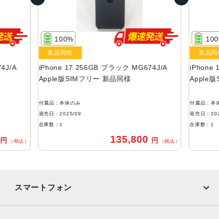
容量
256GB、512GB
100%
10
液晶
新品同様
新品同
Super Retina XDR デ ィ ス プ レ イ6.3インチ（対角）オール
4J/A
iPhone 17 256GB ブラック MG674J/A
iPhone
スクリーンOLEDデ ィ ス プ レ イ
Apple版SIMフリー 新品同様
Apple
サイズ・重さ
149.6×71.5×7.95mm・177g
付属品：本体のみ
付属品：本
発売日：2025/09
発売日：202
防沫性能、耐水性能、防塵性能
在庫数：1
在庫数：1
IEC規格60529にもとづくIP68等級（最大水深6メートルで
0
135,800
円
円
（税込）
（税込）
最大3 0 分 間 ）
カメラ
48MP Fusionメイン：26mm、ƒ/1.6絞り値、センサーシフ
スマートフォン
ト光学式手ぶれ補正、100% Focus Pixels、超高解像度の
写真（24MPと48MP）に対 応
12MPの光学2倍望遠での撮影時：52mm、ƒ/1.6絞り値、セ
iPhone
Galaxy