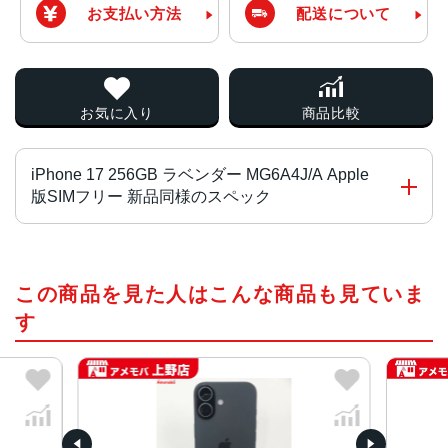
お支払い方法
配送について
お気に入り
商品比較
iPhone 17 256GB ラベンダー MG6A4J/A Apple
版SIMフリー 新品同様のスペック
チップ・プロセッサー
この商品を見た人はこんな商品も見ていま
A19 チ ッ プ
2つの高性能コアと4つの高効率コアを搭載した6コアCPU
す
Neural Acceleratorを搭載した5コアGPU
16コアNeural Engine
カラー
ブラック、ホワイト、ミストブルー、セージ、ラベンダー