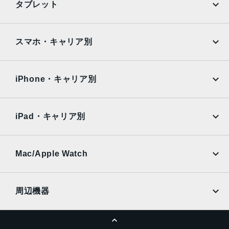
タブレット
ンサーシフト光学式手ぶれ補正、100% Focus Pixels
Google Pixel
Xperia
48MP Fusion超広角：13mm、ƒ/2.2絞り値と120°視野角、
Hybrid Focus Pixels、超高解像度の写真（24MPと48MP）
iPad
iPad mini
AQUOS
Xiaomi
スマホ・キャリア別
に対 応
2倍の光学ズームイン、2倍の光学ズームアウト、4倍の光学
iPad Air
iPad Pro
OPPO
Android
ズームレ ン ジ最大10倍のデジタルズ ー ム
docomo
au
Surface
Galaxy Tab
iPhone・キャリア別
フロントカメラ
SoftBank
楽天モバイル
Xiaomi Tablet
18MPセンターフレームカメラƒ/1.9絞り値
docomo
au
Ymobile
SIMフリー
iPad・キャリア別
生体認証
SoftBank
楽天モバイル
センターフレームフロントカメラのTrueDepthテクノロジ
UQmobile
au
SoftBank
ーによる有 効 化
Ymobile
SIMフリー
Mac/Apple Watch
発売日
docomo
Wi-Fi
UQmobile
2025年9月19日
MacBook
MacBook Air
周辺機器
MacBook Pro
iMac
ページトップへ
Apple Pencil
Keyboard
Mac mini
Mac Studio