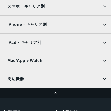
Hybrid Focus Pixels、超高解像度の写真（24MPと48MP）
iPad
iPad mini
AQUOS
Xiaomi
スマホ・キャリア別
に対 応
2倍の光学ズームイン、2倍の光学ズームアウト、4倍の光学
iPad Air
iPad Pro
OPPO
Android
ズームレ ン ジ最大10倍のデジタルズ ー ム
docomo
au
Surface
Galaxy Tab
iPhone・キャリア別
フロントカメラ
SoftBank
楽天モバイル
Xiaomi Tablet
18MPセンターフレームカメラƒ/1.9絞り値
docomo
au
Ymobile
SIMフリー
iPad・キャリア別
生体認証
SoftBank
楽天モバイル
センターフレームフロントカメラのTrueDepthテクノロジ
UQmobile
au
SoftBank
ーによる有 効 化
Ymobile
SIMフリー
Mac/Apple Watch
発売日
docomo
Wi-Fi
UQmobile
2025年9月19日
MacBook
MacBook Air
周辺機器
MacBook Pro
iMac
ページトップへ
Apple Pencil
Keyboard
Mac mini
Mac Studio
充電器
iPadケース
Mac Pro
Apple Watch