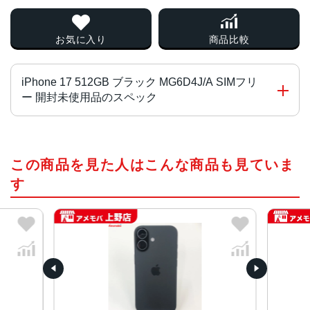
お気に入り
商品比較
iPhone 17 512GB ブラック MG6D4J/A SIMフリ
ー 開封未使用品のスペック
チップ・プロセッサー
この商品を見た人はこんな商品も見ていま
A19 チ ッ プ
2つの高性能コアと4つの高効率コアを搭載した6コアCPU
す
Neural Acceleratorを搭載した5コアGPU
16コアNeural Engine
カラー
ブラック、ホワイト、ミストブルー、セージ、ラベンダー
容量
256GB、512GB