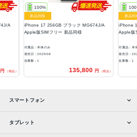
100%
10
液晶
新品同様
新品同
Super Retina XDR デ ィ ス プ レ イ6.3インチ（対角）オール
4J/A
iPhone 17 256GB ブラック MG674J/A
iPhone
スクリーンOLEDデ ィ ス プ レ イ
Apple版SIMフリー 新品同様
Apple
サイズ・重さ
149.6×71.5×7.95mm・177g
付属品：本体のみ
付属品：本
発売日：2025/09
発売日：202
防沫性能、耐水性能、防塵性能
在庫数：1
在庫数：1
IEC規格60529にもとづくIP68等級（最大水深6メートルで
0
135,800
円
円
（税込）
（税込）
最大3 0 分 間 ）
カメラ
48MP Fusionメイン：26mm、ƒ/1.6絞り値、センサーシフ
スマートフォン
ト光学式手ぶれ補正、100% Focus Pixels、超高解像度の
写真（24MPと48MP）に対 応
12MPの光学2倍望遠での撮影時：52mm、ƒ/1.6絞り値、セ
iPhone
Galaxy
タブレット
ンサーシフト光学式手ぶれ補正、100% Focus Pixels
Google Pixel
Xperia
48MP Fusion超広角：13mm、ƒ/2.2絞り値と120°視野角、