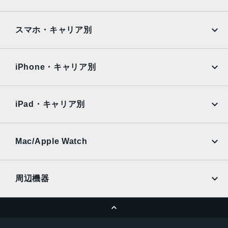
Google Pixel
Xperia
48MP Fusion超広角：13mm、ƒ/2.2絞り値と120°視野角、
Hybrid Focus Pixels、超高解像度の写真（24MPと48MP）
iPad
iPad mini
AQUOS
Xiaomi
スマホ・キャリア別
に対 応
2倍の光学ズームイン、2倍の光学ズームアウト、4倍の光学
iPad Air
iPad Pro
OPPO
Android
ズームレ ン ジ最大10倍のデジタルズ ー ム
docomo
au
Surface
Galaxy Tab
iPhone・キャリア別
フロントカメラ
SoftBank
楽天モバイル
Xiaomi Tablet
18MPセンターフレームカメラƒ/1.9絞り値
docomo
au
Ymobile
SIMフリー
iPad・キャリア別
生体認証
SoftBank
楽天モバイル
センターフレームフロントカメラのTrueDepthテクノロジ
UQmobile
au
SoftBank
ーによる有 効 化
Ymobile
SIMフリー
Mac/Apple Watch
発売日
docomo
Wi-Fi
UQmobile
2025年9月19日
MacBook
MacBook Air
周辺機器
MacBook Pro
iMac
ページトップへ
Apple Pencil
Keyboard
Mac mini
Mac Studio