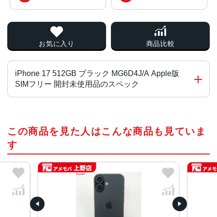
お気に入り
商品比較
iPhone 17 512GB ブラック MG6D4J/A Apple版
SIMフリー 開封未使用品のスペック
チップ・プロセッサー
この商品を見た人はこんな商品も見ていま
A19 チ ッ プ
2つの高性能コアと4つの高効率コアを搭載した6コアCPU
す
Neural Acceleratorを搭載した5コアGPU
16コアNeural Engine
カラー
ブラック、ホワイト、ミストブルー、セージ、ラベンダー
容量