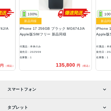
256GB、512GB
100%
10
液晶
新品同様
新品同
Super Retina XDR デ ィ ス プ レ イ6.3インチ（対角）オール
4J/A
iPhone 17 256GB ブラック MG674J/A
iPhone
スクリーンOLEDデ ィ ス プ レ イ
Apple版SIMフリー 新品同様
Apple
サイズ・重さ
149.6×71.5×7.95mm・177g
付属品：本体のみ
付属品：本
発売日：2025/09
発売日：202
防沫性能、耐水性能、防塵性能
在庫数：1
在庫数：1
IEC規格60529にもとづくIP68等級（最大水深6メートルで
0
135,800
円
円
（税込）
（税込）
最大3 0 分 間 ）
カメラ
48MP Fusionメイン：26mm、ƒ/1.6絞り値、センサーシフ
スマートフォン
ト光学式手ぶれ補正、100% Focus Pixels、超高解像度の
写真（24MPと48MP）に対 応
12MPの光学2倍望遠での撮影時：52mm、ƒ/1.6絞り値、セ
iPhone
Galaxy
タブレット
ンサーシフト光学式手ぶれ補正、100% Focus Pixels