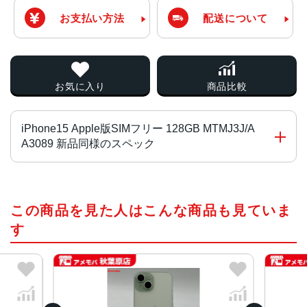
お支払い方法
配送について
お気に入り
商品比較
iPhone15 Apple版SIMフリー 128GB MTMJ3J/A
A3089 新品同様のスペック
チップ・プロセッサー
この商品を見た人はこんな商品も見ていま
A16 Bionicチップ2つの高性能コアと4つの高効率コアを搭
載した6コアCPU5コアGPU16コアNeural Engine
す
カラー
ブラック、ブルー、グリーン、イエロー、ピンク
容量