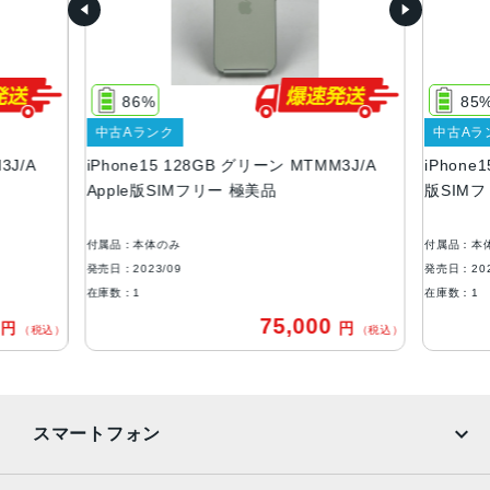
128GB256GB512GB
サイズ・重さ
147.6×71.6×7.80mm ・171g
86%
85
液晶
中古Aランク
中古Aラ
3J/A
iPhone15 128GB グリーン MTMM3J/A
iPhone
6.1インチ（対角）オールスクリーンOLEDディスプレイ
Apple版SIMフリー 極美品
版SIM
防沫性能、耐水性能、防塵性能
IEC規格60529にもとづくIP68等級（最大水深6メートルで
付属品：本体のみ
付属品：本
最大30分間）
発売日：2023/09
発売日：202
在庫数：1
在庫数：1
カメラ
0
75,000
円
円
（税込）
（税込）
48MPメイン：26mm、ƒ/1.6絞り値、センサーシフト光学
式手ぶれ補正、100% Focus Pixels、超高解像度の写真（2
4MPと48MP）に対応12MP超広角：13mm、ƒ/2.4絞り値と
120°視野角12MPの2倍望遠（クアッドピクセルセンサーを
スマートフォン
活用）：52mm、ƒ/1.6絞り値、センサーシフト光学式手ぶ
れ補正、100% Focus Pixels2倍の光学ズームイン、2倍の