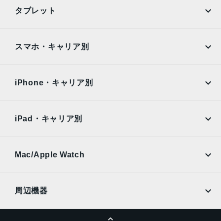
光学ズームアウト、4倍の光学ズームレンジ最大10倍のデジ
iPhone
Galaxy
タブレット
タルズーム
Google Pixel
Xperia
TrueDepthカメラ
iPad
iPad mini
AQUOS
Xiaomi
スマホ・キャリア別
12MPカメラƒ/1.9絞り値
iPad Air
iPad Pro
生体認証
OPPO
Android
docomo
au
TrueDepthカメラによる顔認識の有効化
Surface
Galaxy Tab
iPhone・キャリア別
SoftBank
楽天モバイル
発売日
Xiaomi Tablet
docomo
au
2023年9月22日
Ymobile
SIMフリー
iPad・キャリア別
SoftBank
楽天モバイル
UQmobile
au
SoftBank
Ymobile
SIMフリー
Mac/Apple Watch
docomo
Wi-Fi
UQmobile
MacBook
MacBook Air
周辺機器
MacBook Pro
iMac
ページトップへ
Apple Pencil
Keyboard