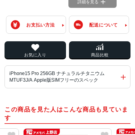
詳細を見る
お支払い方法
配送について
お気に入り
商品比較
iPhone15 Pro 256GB ナチュラルチタニウム
MTUF3J/A Apple版SIMフリーのスペック
チップ・プロセッサー
この商品を見た人はこんな商品も見ていま
A17 Proチップ2つの高性能コアと4つの高効率コアを搭載
した新しい6コアCPU新しい6コアGPU新しい16コアNeural
す
Engine
カラー