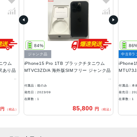
ブラックチタニウム、ホワイトチタニウム、ブルーチタニ
ウム、ナチュラルチタニウム
容量
128GB256GB512GB1TB
84%
86
サイズ・重さ
ジャンク品
中古Bラ
146.6 ×70.6 ×8.25mm ・187g
タニウム
iPhone15 Pro 1TB ブラックチタニウム
iPhon
液晶
ー 訳あり品
MTVC3ZD/A 海外版SIMフリー ジャンク品
MTU73J
6.1インチ（対角）オールスクリーンOLEDディスプレイ
付属品：箱のみ
付属品：本
防沫性能、耐水性能、防塵性能
発売日：2023/09
発売日：202
IEC規格60529にもとづくIP68等級（最大水深6メートルで
在庫数：1
在庫数：1
最大30分間）
0
85,800
円
円
（税込）
（税込）
カメラ
48MPメイン：24mm、ƒ/1.78絞り値、第2世代のセンサー
シフト光学式手ぶれ補正、100% Focus Pixels、超高解像