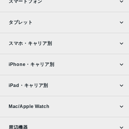
スマートフォン
度の写真（24MPと48MP）に対応12MP超広角：13mm、
ƒ/2.2絞り値と120°視野角、100% Focus Pixels12MPの2倍
望遠（クアッドピクセルセンサーを活用）：48mm、ƒ/1.78
iPhone
Galaxy
タブレット
絞り値、第2世代のセンサーシフト光学式手ぶれ補正、10
Google Pixel
Xperia
0% Focus Pixels12MPの3倍望遠：77mm、ƒ/2.8絞り値、
光学式手ぶれ補正3倍の光学ズームイン、2倍の光学ズーム
iPad
iPad mini
AQUOS
Xiaomi
スマホ・キャリア別
アウト、6倍の光学ズームレンジ最大15倍のデジタルズーム
iPad Air
iPad Pro
TrueDepthカメラ
OPPO
Android
docomo
au
12MPカメラƒ/1.9絞り値
Surface
Galaxy Tab
iPhone・キャリア別
SoftBank
楽天モバイル
生体認証
Xiaomi Tablet
docomo
au
TrueDepthカメラによる顔認識の有効化
Ymobile
SIMフリー
iPad・キャリア別
発売日
SoftBank
楽天モバイル
UQmobile
au
SoftBank
2023年9月23日
Ymobile
SIMフリー
Mac/Apple Watch
docomo
Wi-Fi
UQmobile
MacBook
MacBook Air
周辺機器