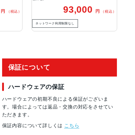
m、ƒ/1.78絞り値、第2世代のセンサーシフト
0
93,000
円
円
（税込）
（税込）
ixels12MPの3倍望遠：77mm、ƒ/2.8絞り値、光
ン、2倍の光学ズームアウト、6倍の光学ズームレ
ネットワーク利用制限なし
ネ
有効化
保証について
ハードウェアの保証
ハードウェアの初期不良による保証がございま
す。場合によっては返品・交換の対応をさせてい
ただきます。
保証内容について詳しくは
こちら