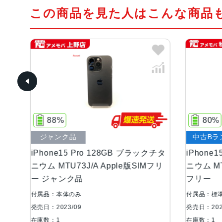
この商品を見た人はこんな商品
88%
80%
ジャンク品
中古Bラ
チタ
iPhone15 Pro 128GB ブラックチタ
iPhone
Mフ
ニウム MTU73J/A Apple版SIMフリ
ニウム MT
ー ジャンク品
フリー
付属品：本体のみ
付属品：標
発売日：2023/09
発売日：202
在庫数：1
在庫数：1