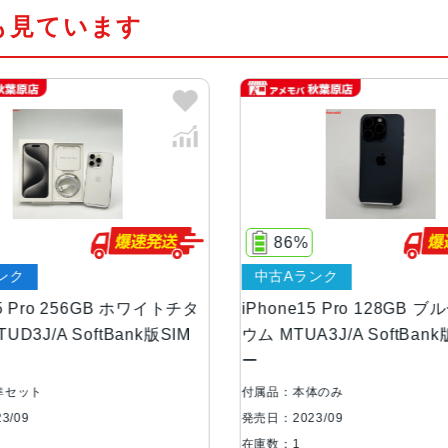
も見ています
カラー
ブラックチタニウム、ホワイトチタ
ウム
容量
128GB256GB512GB1TB
サイズ・重さ
146.6 ×70.6 ×8.25mm ・187g
86%
液晶
6.1インチ（対角）オールスクリー
ンク
中古Aランク
防沫性能、耐水性
IEC規格60529にもとづくIP68
15 Pro 256GB ホワイトチタ
iPhone15 Pro 128GB 
能、防塵性能
UD3J/A SoftBank版SIM
ウム MTUA3J/A SoftBan
ー
カメラ
48MPメイン：24mm、ƒ/1.7
準セット
付属品：本体のみ
正、100% Focus Pixels、超
3/09
発売日：2023/09
角：13mm、ƒ/2.2絞り値と120°視野
在庫数：1