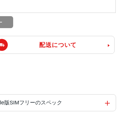
配送について
5 Pro 128GB ブルーチタニウム MTUA3J/A Apple版SIMフリーのスペック
と4つの高効率コアを搭載した新しい6コアCPU新し
gine