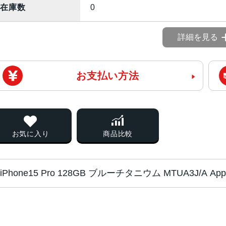
在庫数
0
詳細を見る
お支払い方法
お気に入り
商品比較
iPhone1
チップ・プロセッ
A17 Proチップ2つの高性能コア
サー
い6コアGPU新しい16コアNeural En