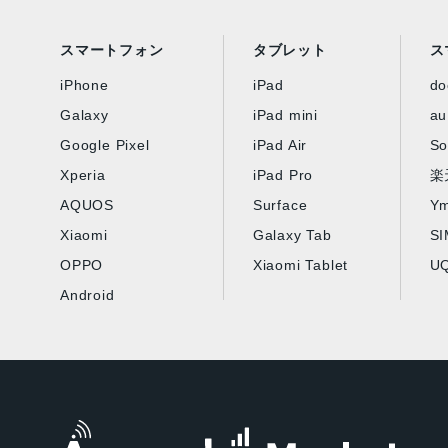
スマートフォン
タブレット
ス
iPhone
iPad
d
Galaxy
iPad mini
au
Google Pixel
iPad Air
So
Xperia
iPad Pro
楽
AQUOS
Surface
Ym
Xiaomi
Galaxy Tab
S
OPPO
Xiaomi Tablet
UQ
Android