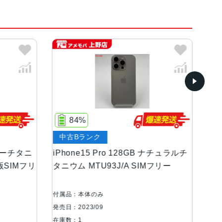
ニウム、ブルーチタニウム、ナチュラルチタニ
84%
ンOLEDディスプレイ
中古Bランク
中
等級（最大水深6メートルで最大30分間）
ブルーチタニ
iPhone15 Pro 128GB ナチュラルチ
iP
k版SIMフリ
タニウム MTU93J/A SIMフリー
ウム
8絞り値、第2世代のセンサーシフト光学式手ぶれ補
付属品：本体のみ
付属
高解像度の写真（24MPと48MP）に対応12MP超広
発売日：2023/09
発売日
角、100% Focus Pixels12MPの2倍望遠（クア
在庫数：1
在庫