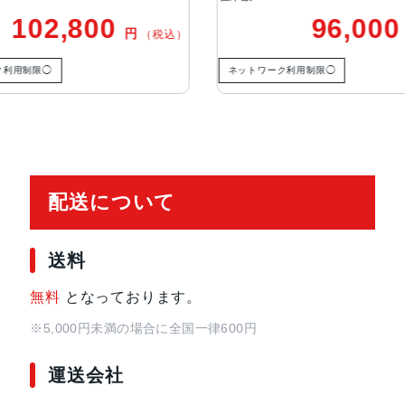
ッドピクセルセンサーを活用）：48m
102,800
96,00
円
（税込）
光学式手ぶれ補正、100% Focus P
学式手ぶれ補正3倍の光学ズームイ
ク利用制限◯
ネットワーク利用制限◯
ンジ最大15倍のデジタルズーム
TrueDepthカメラ
12MPカメラƒ/1.9絞り値
生体認証
TrueDepthカメラによる顔認識の
配送について
発売日
2023年9月23日
送料
無料
となっております。
※5,000円未満の場合に全国一律600円
運送会社