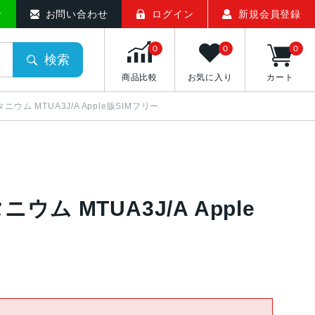
せ
お問い合わせ
ログイン
新規会員登録
0
0
0
検索
商品比較
お気に入り
カート
チタニウム MTUA3J/A Apple版SIMフリー
タニウム MTUA3J/A Apple