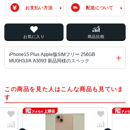
お支払い方法
配送について
お気に入り
商品比較
iPhone15 Plus Apple版SIMフリー 256GB
MU0H3J/A A3093 新品同様のスペック
チップ・プロセッサー
この商品を見た人はこんな商品も見ていま
A16 Bionicチップ2つの高性能コアと4つの高効率コアを搭
載した6コアCPU5コアGPU16コアNeural Engine
す
カラー
ブラック、ブルー、グリーン、イエロー、ピンク
容量