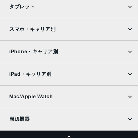
光学ズームアウト、4倍の光学ズームレンジ最大10倍のデジ
iPhone
Galaxy
タブレット
タルズーム
Google Pixel
Xperia
TrueDepthカメラ
iPad
iPad mini
AQUOS
Xiaomi
スマホ・キャリア別
12MPカメラƒ/1.9絞り値
iPad Air
iPad Pro
生体認証
OPPO
Android
docomo
au
TrueDepthカメラによる顔認識の有効化
Surface
Galaxy Tab
iPhone・キャリア別
SoftBank
楽天モバイル
発売日
Xiaomi Tablet
docomo
au
2023年9月22日
Ymobile
SIMフリー
iPad・キャリア別
SoftBank
楽天モバイル
UQmobile
au
SoftBank
Ymobile
SIMフリー
Mac/Apple Watch
docomo
Wi-Fi
UQmobile
MacBook
MacBook Air
周辺機器
MacBook Pro
iMac
ページトップへ
Apple Pencil
Keyboard