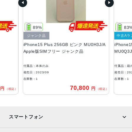
128GB256GB512GB
サイズ・重さ
160.9×77.8×7.80mm ・201g
89%
83
液晶
ジャンク品
中古Aラ
iPhone15 Plus 256GB ピンク MU0H3J/A
iPhone
6.7インチ（対角）オールスクリーンOLEDディスプレイ
Apple版SIMフリー ジャンク品
MU0Q3
防沫性能、耐水性能、防塵性能
IEC規格60529にもとづくIP68等級（最大水深6メートルで
付属品：本体のみ
付属品：箱
最大30分間）
発売日：2023/09
発売日：202
在庫数：1
在庫数：1
カメラ
0
70,800
円
円
（税込）
（税込）
48MPメイン：26mm、ƒ/1.6絞り値、センサーシフト光学
式手ぶれ補正、100% Focus Pixels、超高解像度の写真（2
4MPと48MP）に対応12MP超広角：13mm、ƒ/2.4絞り値と
120°視野角12MPの2倍望遠（クアッドピクセルセンサーを
スマートフォン
活用）：52mm、ƒ/1.6絞り値、センサーシフト光学式手ぶ
れ補正、100% Focus Pixels2倍の光学ズームイン、2倍の