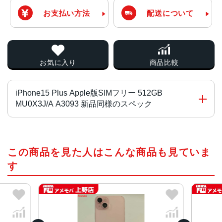
お支払い方法
配送について
お気に入り
商品比較
iPhone15 Plus Apple版SIMフリー 512GB
MU0X3J/A A3093 新品同様のスペック
チップ・プロセッサー
この商品を見た人はこんな商品も見ていま
A16 Bionicチップ2つの高性能コアと4つの高効率コアを搭
載した6コアCPU5コアGPU16コアNeural Engine
す
カラー
ブラック、ブルー、グリーン、イエロー、ピンク
容量