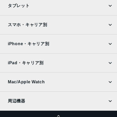
光学ズームアウト、4倍の光学ズームレンジ最大10倍のデジ
iPhone
Galaxy
タブレット
タルズーム
Google Pixel
Xperia
TrueDepthカメラ
iPad
iPad mini
AQUOS
Xiaomi
スマホ・キャリア別
12MPカメラƒ/1.9絞り値
iPad Air
iPad Pro
生体認証
OPPO
Android
docomo
au
TrueDepthカメラによる顔認識の有効化
Surface
Galaxy Tab
iPhone・キャリア別
SoftBank
楽天モバイル
発売日
Xiaomi Tablet
docomo
au
2023年9月22日
Ymobile
SIMフリー
iPad・キャリア別
SoftBank
楽天モバイル
UQmobile
au
SoftBank
Ymobile
SIMフリー
Mac/Apple Watch
docomo
Wi-Fi
UQmobile
MacBook
MacBook Air
周辺機器
MacBook Pro
iMac
ページトップへ
Apple Pencil
Keyboard