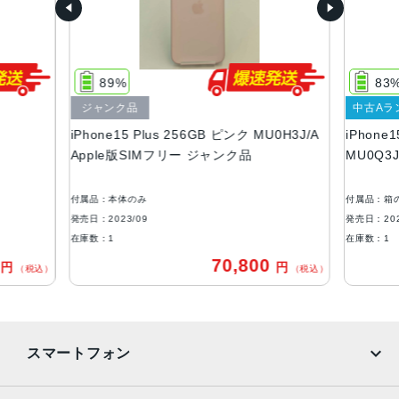
128GB256GB512GB
サイズ・重さ
160.9×77.8×7.80mm ・201g
89%
83
液晶
ジャンク品
中古Aラ
iPhone15 Plus 256GB ピンク MU0H3J/A
iPhone
6.7インチ（対角）オールスクリーンOLEDディスプレイ
Apple版SIMフリー ジャンク品
MU0Q3
防沫性能、耐水性能、防塵性能
IEC規格60529にもとづくIP68等級（最大水深6メートルで
付属品：本体のみ
付属品：箱
最大30分間）
発売日：2023/09
発売日：202
在庫数：1
在庫数：1
カメラ
0
70,800
円
円
（税込）
（税込）
48MPメイン：26mm、ƒ/1.6絞り値、センサーシフト光学
式手ぶれ補正、100% Focus Pixels、超高解像度の写真（2
4MPと48MP）に対応12MP超広角：13mm、ƒ/2.4絞り値と
120°視野角12MPの2倍望遠（クアッドピクセルセンサーを
スマートフォン
活用）：52mm、ƒ/1.6絞り値、センサーシフト光学式手ぶ
れ補正、100% Focus Pixels2倍の光学ズームイン、2倍の