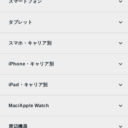
スマートフォン
枚構成のレンズ、100% Focus Pixels12MPの2倍望遠（ク
アッドピクセルセンサーを活用）：48mm、ƒ/1.78絞り値、
第2世代のセンサーシフト光学式手ぶれ補正、7枚構成のレ
iPhone
Galaxy
タブレット
ンズ、100% Focus Pixels12MPの3倍望遠：77mm、ƒ/2.8
Google Pixel
Xperia
絞り値、光学式手ぶれ補正、6枚構成のレンズ3倍の光学ズ
ームイン、2倍の光学ズームアウト、6倍の光学ズームレン
iPad
iPad mini
AQUOS
Xiaomi
スマホ・キャリア別
ジ、最大15倍のデジタルズーム
iPad Air
iPad Pro
TrueDepthカメラ
OPPO
Android
docomo
au
12MPカメラƒ/1.9絞り値
Surface
Galaxy Tab
iPhone・キャリア別
SoftBank
楽天モバイル
生体認証
Xiaomi Tablet
docomo
au
TrueDepthカメラによる顔認識の有効化
Ymobile
SIMフリー
iPad・キャリア別
発売日
SoftBank
楽天モバイル
UQmobile
au
SoftBank
2022年9月16日
Ymobile
SIMフリー
Mac/Apple Watch
docomo
Wi-Fi
UQmobile
MacBook
MacBook Air
周辺機器