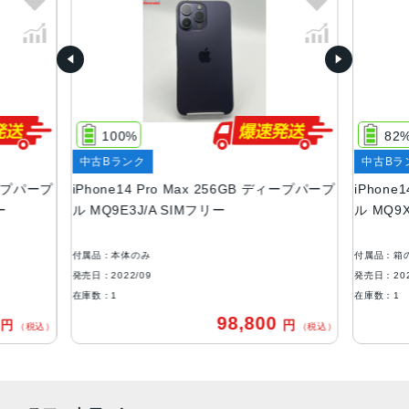
スペースブラック、シルバー、ゴールド、ディープパープ
ル
容量
128GB、256GB、512GB、1TB
サイズ・重さ
100%
82
160.7×77.6×7.85mm ・240g
中古Bランク
中古Bラ
液晶
ディープパープ
iPhone14 Pro Max 256GB ディープパープ
iPhone
ー
ル MQ9E3J/A SIMフリー
ル MQ9
6.7インチ（対角）オールスクリーンOLEDディスプレイ
防沫性能、耐水性能、防塵性能
付属品：本体のみ
付属品：箱
IEC規格60529にもとづくIP68等級（最大水深6メートルで
発売日：2022/09
発売日：202
最大30分間）
在庫数：1
在庫数：1
0
98,800
円
円
カメラ
（税込）
（税込）
48MPメイン：24mm、ƒ/1.78絞り値、第2世代のセンサー
シフト光学式手ぶれ補正、7枚構成のレンズ、100% Focus
Pixels12MP超広角：13mm、ƒ/2.2絞り値と120°視野角、6