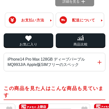
詳細を見る
お支払い方法
配送について
お気に入り
商品比較
iPhone14 Pro Max 128GB ディープパープル
MQ993J/A Apple版SIMフリーのスペック
チップ・プロセッサー
この商品を見た人はこんな商品も見ていま
A16 Bionicチップ2つの高性能コアと4つの高効率コアを搭
載した6コアCPU5コアGPU16コアNeural Engine
す
カラー