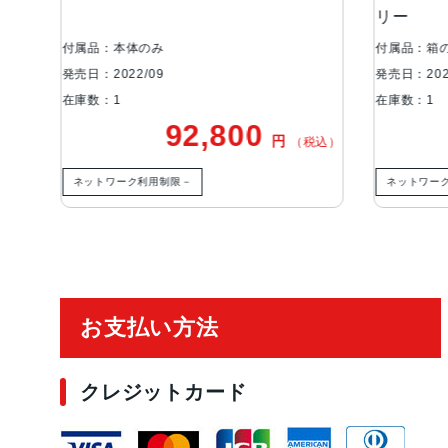
リー
のみ
付属品：箱のみ
09
発売日：2022/09
在庫数：1
92,800
92,800
円
（税込）
利用制限－
ネットワーク利用制限－
ご利用ガイド
お支払い方法
クレジットカード