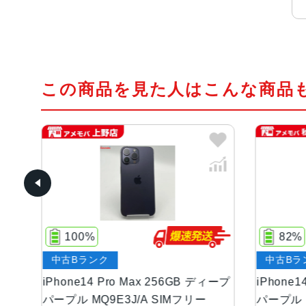
この商品を見た人はこんな商品
82%
ク
中古Bランク
 Pro Max 256GB ディープ
iPhone14 Pro Max 256G
9E3J/A SIMフリー
パープル MQ9X3ZP/A 海外