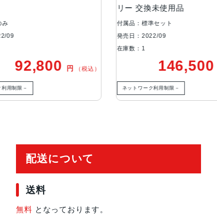
リー 交換未使用品
リー
カメラ
48MPメイン：24mm、ƒ/1.7
正、7枚構成のレンズ、100% Focus 
付属品：標準セット
付属品
0°視野角、6枚構成のレンズ、100% 
発売日：2022/09
発売日：
セルセンサーを活用）：48mm、ƒ/
在庫数：1
在庫数
ぶれ補正、7枚構成のレンズ、100% Foc
146,500
円
円
（税込）
（税込）
絞り値、光学式手ぶれ補正、6枚構
ムアウト、6倍の光学ズームレンジ
ネットワーク利用制限－
ネッ
TrueDepthカメラ
12MPカメラƒ/1.9絞り値
生体認証
TrueDepthカメラによる顔認識の
配送について
発売日
2022年9月16日
送料
無料
となっております。