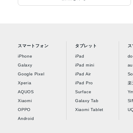
スマートフォン
タブレット
ス
iPhone
iPad
d
Galaxy
iPad mini
au
Google Pixel
iPad Air
So
Xperia
iPad Pro
楽
AQUOS
Surface
Ym
Xiaomi
Galaxy Tab
S
OPPO
Xiaomi Tablet
UQ
Android