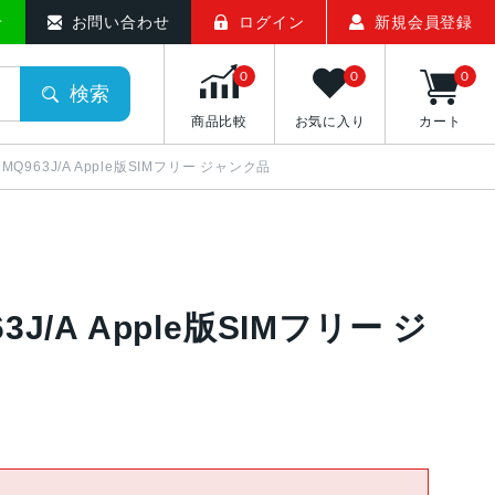
せ
お問い合わせ
ログイン
新規会員登録
0
0
0
検索
商品比較
お気に入り
カート
8GB MQ963J/A Apple版SIMフリー ジャンク品
963J/A Apple版SIMフリー ジ