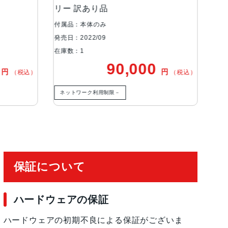
 訳あり品
8絞り値、第2世代のセンサーシフト光学式手ぶれ補
Pixels12MP超広角：13mm、ƒ/2.2絞り値と12
：本体のみ
付属品：本体のみ
Focus Pixels12MPの2倍望遠（クアッドピク
2022/09
発売日：2022/09
1.78絞り値、第2世代のセンサーシフト光学式手
：1
在庫数：1
us Pixels12MPの3倍望遠：77mm、ƒ/2.8
90,000
66,8
円
（税込）
成のレンズ3倍の光学ズームイン、2倍の光学ズー
、最大15倍のデジタルズーム
トワーク利用制限－
ネットワーク利用制限なし
有効化
保証について
ハードウェアの保証
ハードウェアの初期不良による保証がございま