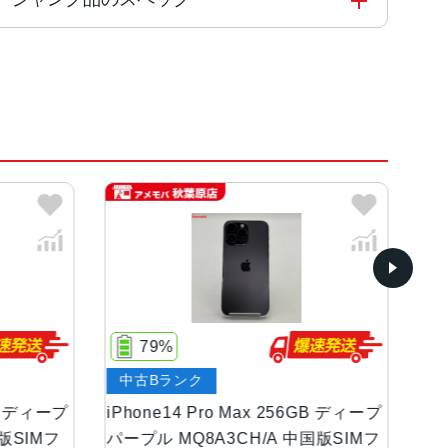
コアと4つの高効率コアを搭載した6コアCPU5コアG
ルド、ディープパープル
ンOLEDディスプレイ
79%
82%
古Bランク
ジャンク品
等級（最大水深6メートルで最大30分間）
one14 Pro Max 256GB ディープ
iPhone14 Pro Max 
ル MQ8A3CH/A 中国版SIMフ
MQ983J/A Apple版S