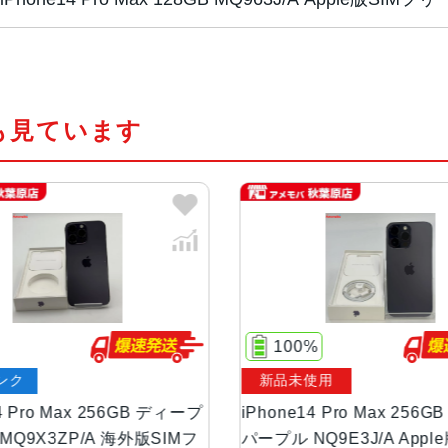
チップ・プロセッ
A16 Bionicチップ2つの高性能
サー
PU16コアNeural Engine
も見ています
カラー
スペースブラック、シルバー、ゴー
容量
128GB、256GB、512GB、1TB
サイズ・重さ
160.7×77.6×7.85mm ・240g
液晶
6.7インチ（対角）オールスクリー
100%
新品未使用
中
防沫性能、耐水性
IEC規格60529にもとづくIP68
能、防塵性能
B ディープ
iPhone14 Pro Max 256GB ディープ
iPh
版SIMフ
パープル NQ9E3J/A Apple版SIMフ
パープ