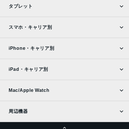
iPhone
Galaxy
タブレット
12MPカメラƒ/1.9絞り値
Google Pixel
Xperia
生体認証
iPad
iPad mini
AQUOS
Xiaomi
スマホ・キャリア別
TrueDepthカメラによる顔認識の有効化
iPad Air
iPad Pro
発売日
OPPO
Android
docomo
au
2022年10月7日
Surface
Galaxy Tab
iPhone・キャリア別
SoftBank
楽天モバイル
Xiaomi Tablet
docomo
au
Ymobile
SIMフリー
iPad・キャリア別
SoftBank
楽天モバイル
UQmobile
au
SoftBank
Ymobile
SIMフリー
Mac/Apple Watch
docomo
Wi-Fi
UQmobile
MacBook
MacBook Air
周辺機器
MacBook Pro
iMac
ページトップへ
Apple Pencil
Keyboard