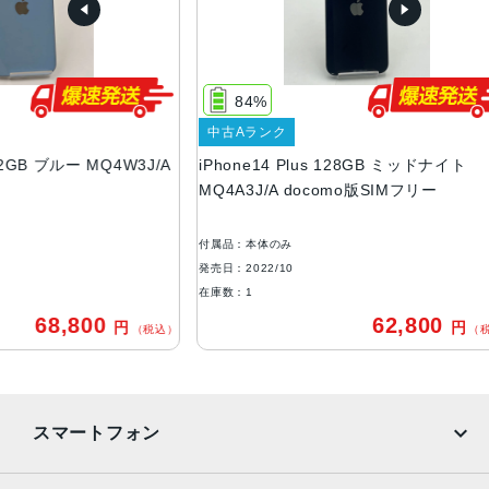
容量
128GB、256GB、512GB
サイズ・重さ
84%
160.8×78.1×7.8mm ・203g
中古Aランク
液晶
ブルー MQ4W3J/A
iPhone14 Plus 128GB ミッドナイト
i
MQ4A3J/A docomo版SIMフリー
M
6.7インチ（対角）オールスクリーンOLEDディスプレイ
防沫性能、耐水性能、防塵性能
付属品：本体のみ
付
IEC規格60529にもとづくIP68等級（最大水深6メートルで
発売日：2022/10
発
最大30分間）
在庫数：1
在
,800
62,800
円
円
カメラ
（税込）
（税込）
12MPメイン：26mm、ƒ/1.5絞り値、センサーシフト光学
式手ぶれ補正、7枚構成のレンズ、100% Focus Pixels12M
P超広角：13mm、ƒ/2.4絞り値と120°視野角、5枚構成のレ
スマートフォン
ンズ2倍の光学ズームアウト、最大5倍のデジタルズーム
TrueDepthカメラ