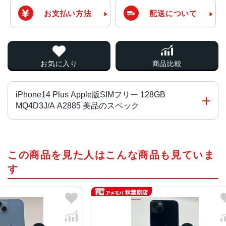
お支払い方法
配送について
お気に入り
商品比較
iPhone14 Plus Apple版SIMフリー 128GB
MQ4D3J/A A2885 美品のスペック
チップ・プロセッサー
この商品を見た人はこんな商品も見ていま
A15 Bionicチップ2つの高性能コアと4つの高効率コアを搭
載した6コアCPU5コアGPU16コアNeural Engine
す
カラー
ミッドナイト、パープル、スターライト、(PRODUCT)RE
D、ブルー