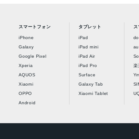
スマートフォン
タブレット
ス
iPhone
iPad
d
Galaxy
iPad mini
au
Google Pixel
iPad Air
So
Xperia
iPad Pro
楽
AQUOS
Surface
Ym
Xiaomi
Galaxy Tab
S
OPPO
Xiaomi Tablet
UQ
Android