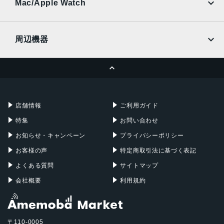
Ymobile
SIMフリー
Mac/Apple Watch
docomo
Wi-Fi
UQmobile
MacBook
MacBook Air
周辺機器
MacBook Pro
iMac
ページトップへ
Apple Pencil
Keyboard
Mac mini
Mac Studio
充電器
iPadケース
Mac Pro
Apple Watch
店舗情報
ご利用ガイド
特集
お問い合わせ
お知らせ・キャンペーン
プライバシーポリシー
お客様の声
特定商取引法に基づく表記
よくある質問
サイトマップ
会社概要
利用規約
〒110-0005