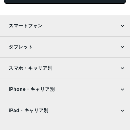
スマートフォン
iPhone
Galaxy
タブレット
Google Pixel
Xperia
iPad
iPad mini
AQUOS
Xiaomi
スマホ・キャリア別
iPad Air
iPad Pro
OPPO
Android
docomo
au
Surface
Galaxy Tab
iPhone・キャリア別
SoftBank
楽天モバイル
Xiaomi Tablet
docomo
au
Ymobile
SIMフリー
iPad・キャリア別
SoftBank
楽天モバイル
UQmobile
au
SoftBank