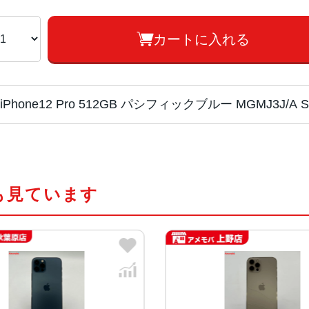
カートに入れる
iPhone12 Pro 512GB パシフィックブルー MGMJ3J
チップ・プロセッ
A14 Bionicチップ 次世代のNeural 
サー
も見ています
カラー
シルバー、グラファイト、ゴールド
容量
128GB、256GB、512GB
サイズ・重さ
146.7×71.5×7.4mm ・187g