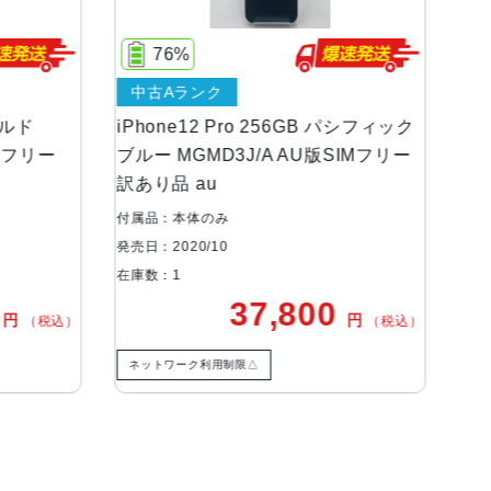
レイ6.1インチ（対角）オールスクリーンOLEDディス
71%
、460ppi
中古Bランク
等級（最大水深6メートルで最大30分間）
56GB パシフィック
iPhone12 Pro 512GB パシフィック
 AU版SIMフリー
ブルー MGMJ3J/A AU版SIMフリー
訳あり品 au
、広角、望遠カメラ超広角：ƒ/2.4絞り値と120°
付属品：本体のみ
0絞り値（iPhone 12 Pro）2倍の光学ズームイ
発売日：2020/10
ズームレンジ（iPhone 12 Pro）最大10倍
在庫数：1
Pro）2.5倍の光学ズームイン、2倍の光学ズームアウ
,800
41,800
円
円
（税込）
（税込）
トモードポートレート
ネットワーク利用制限◯
る顔認識の有効化