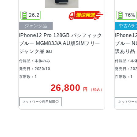
76%
中古Aランク
 パシフィック
iPhone12 Pro 128GB パシフィック
i
SIMフリー
ブルー NGM83J/A AU版SIMフリー
M
訳あり品 au
ジ
付属品：本体のみ
付
発売日：2020/10
発売
在庫数：1
在
0
33,800
円
円
（税込）
（税込）
ネットワーク利用制限◯
ご利用ガイド