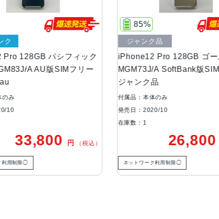
液晶
Super Retina XDRディスプ
85%
76%
プレイ2,532 x 1,170ピクセル解像度
ジャンク品
中古Aランク
防沫性能、耐水性
IEC規格60529にもとづくIP68
Phone12 Pro 128GB ゴールド
iPhone12 Pro 2
能、防塵性能
GM73J/A SoftBank版SIMフリー
ブルー MGMD3J/A
ャンク品
訳あり品 au
カメラ
Pro 12MPカメラシステム：超広角
属品：本体のみ
付属品：本体のみ
視野角広角：ƒ/1.6絞り値望遠：ƒ/2.
日：2020/10
発売日：2020/10
ン、2倍の光学ズームアウト、4倍の光学
庫数：1
在庫数：1
のデジタルズーム（iPhone 12 
26,800
37
円
（税込）
トLiDARスキャナを活用したナイ
ネットワーク利用制限◯
ネットワーク利用制限△
TrueDepthカメラ
12MPカメラƒ/2.2絞り値
生体認証
FaceID,TrueDepthカメラによ