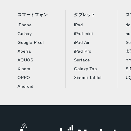
スマートフォン
タブレット
ス
iPhone
iPad
d
Galaxy
iPad mini
au
Google Pixel
iPad Air
So
Xperia
iPad Pro
楽
AQUOS
Surface
Ym
Xiaomi
Galaxy Tab
S
OPPO
Xiaomi Tablet
UQ
Android