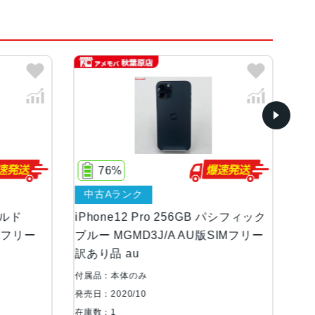
、パシフィックブルー
レイ6.1インチ（対角）オールスクリーンOLEDディス
71%
、460ppi
中古Bランク
等級（最大水深6メートルで最大30分間）
Pro 256GB パシフィック
iPhone12 Pro 512GB パシ
3J/A AU版SIMフリー
ブルー MGMJ3J/A AU版SIM
訳あり品 au
、広角、望遠カメラ超広角：ƒ/2.4絞り値と120°
付属品：本体のみ
0絞り値（iPhone 12 Pro）2倍の光学ズームイ
発売日：2020/10
ズームレンジ（iPhone 12 Pro）最大10倍
在庫数：1