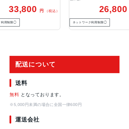
のデジタルズーム（iPhone 12 
26,800
円
（税込）
トLiDARスキャナを活用したナイ
ネットワーク利用制限◯
ネットワーク利用
TrueDepthカメラ
12MPカメラƒ/2.2絞り値
生体認証
FaceID,TrueDepthカメラによ
発売日
2020年10月23日
配送について
送料
無料
となっております。
※5,000円未満の場合に全国一律600円
運送会社