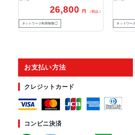
,800
33,800
円
円
（税込）
（税込）
ネットワーク利用制限◯
ご利用ガイド
お支払い方法
クレジットカード
コンビニ決済