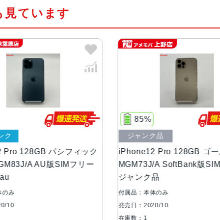
も見ています
カラー
シルバー、グラファイト、ゴールド
容量
128GB、256GB、512GB
サイズ・重さ
146.7×71.5×7.4mm ・187g
液晶
Super Retina XDRディスプ
85%
76%
プレイ2,532 x 1,170ピクセル解像度
ジャンク品
中古Aランク
防沫性能、耐水性
IEC規格60529にもとづくIP68
iPhone12 Pro 128GB ゴールド
iPhone12 
能、防塵性能
MGM73J/A SoftBank版SIMフリー
ブルー MGMD
ジャンク品
訳あり品 au
カメラ
Pro 12MPカメラシステム：超広角
付属品：本体のみ
付属品：本体のみ
視野角広角：ƒ/1.6絞り値望遠：ƒ/2.
発売日：2020/10
発売日：2020/10
ン、2倍の光学ズームアウト、4倍の光学
在庫数：1
在庫数：1