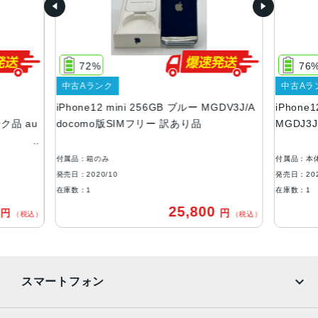
画面解像度
2340 X 1080
72%
76
OS
中古Aランク
中古Aラ
iOS
iPhone12 mini 256GB ブルー MGDV3J/A
iPhone
ストレージ容量
ンク品 au
docomo版SIMフリー 訳あり品
MGDJ3
64GB, 128GB, 256GB
付属品：箱のみ
付属品：本
本体素材
発売日：2020/10
発売日：202
アルミニウム, ガラス
在庫数：1
在庫数：1
0
25,800
円
円
ブロードバンド世代
（税込）
（税込）
5G
通信規格
スマートフォン
CDMA方式, GSM方式
カラー