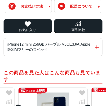
お支払い方法
配送について
お気に入り
商品比較
iPhone12 mini 256GB パープル MJQE3J/A Apple
版SIMフリーのスペック
画面サイズ
この商品を見た人はこんな商品も見ていま
5.4インチ
す
発売日
2020年10月
質量
133g