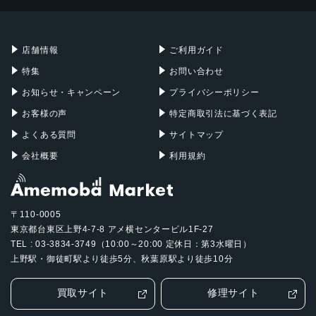
Mac mini
Mac Studio
ジャイロセンサー, デジタルコンパス, 加速度計, 周囲光セン
充電器
iPadケース
Mac Pro
Apple Watch
サー, 気圧センサー, 近接センサー
店舗情報
ご利用ガイド
SIMスロット数
特集
お問い合わせ
シングルSIM+eSIM
お知らせ・キャンペーン
プライバシーポリシー
前面カメラ解像度
お客様の声
特定商取引法に基づく表記
1,200万画素
よくある質問
サイトマップ
会社概要
利用規約
〒110-0005
東京都台東区上野4-7-8 アメ横センタービル1F-27
TEL : 03-3834-3749（10:00～20:00 定休日：第3水曜日）
上野駅・御徒町駅より徒歩5分、秋葉原駅より徒歩10分
買取サイト
修理サイト