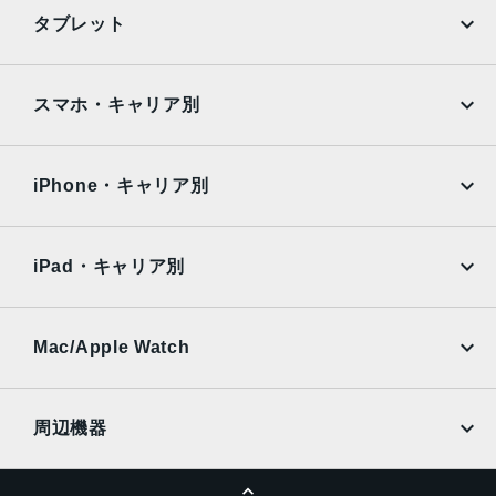
iPhone
Galaxy
タブレット
Black, Blue, Green, PRODUCT(RED) Special Edition, Re
d, White
Google Pixel
Xperia
iPad
iPad mini
特長
AQUOS
Xiaomi
スマホ・キャリア別
クワッドバンド, スマートフォン, ワイヤレス充電, 急速充電
iPad Air
iPad Pro
OPPO
Android
可能, 有機ELディスプレイ, 防滴
docomo
au
Surface
Galaxy Tab
iPhone・キャリア別
レンズ数
SoftBank
楽天モバイル
デュアルレンズ
Xiaomi Tablet
docomo
au
Ymobile
SIMフリー
iPad・キャリア別
RAM
SoftBank
楽天モバイル
4 GB
UQmobile
au
SoftBank
保護
Ymobile
SIMフリー
Mac/Apple Watch
docomo
Wi-Fi
耐指紋撥油コーティング, 防塵, 防水, 防滴
UQmobile
MacBook
MacBook Air
認証機能
周辺機器
顔認証
MacBook Pro
iMac
ページトップへ
Apple Pencil
Keyboard
搭載センサー