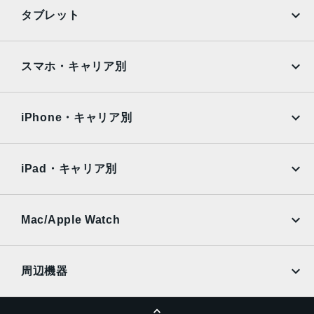
iPhone
Galaxy
タブレット
Black, Blue, Green, PRODUCT(RED) Special Edition, Re
d, White
Google Pixel
Xperia
iPad
iPad mini
特長
AQUOS
Xiaomi
スマホ・キャリア別
クワッドバンド, スマートフォン, ワイヤレス充電, 急速充電
iPad Air
iPad Pro
OPPO
Android
可能, 有機ELディスプレイ, 防滴
docomo
au
Surface
Galaxy Tab
iPhone・キャリア別
レンズ数
SoftBank
楽天モバイル
デュアルレンズ
Xiaomi Tablet
docomo
au
Ymobile
SIMフリー
iPad・キャリア別
RAM
SoftBank
楽天モバイル
4 GB
UQmobile
au
SoftBank
保護
Ymobile
SIMフリー
Mac/Apple Watch
docomo
Wi-Fi
耐指紋撥油コーティング, 防塵, 防水, 防滴
UQmobile
MacBook
MacBook Air
認証機能
周辺機器
顔認証
MacBook Pro
iMac
ページトップへ
Apple Pencil
Keyboard
搭載センサー