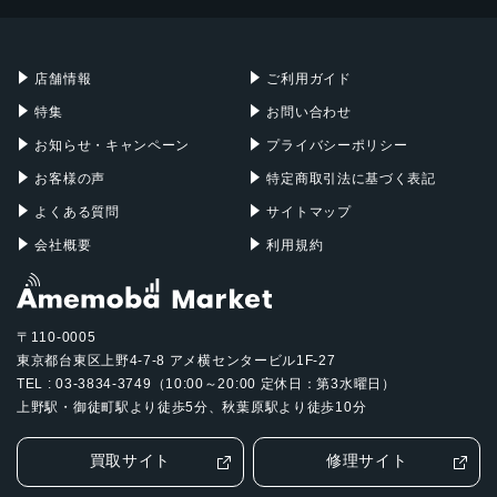
Mac mini
Mac Studio
ジャイロセンサー, デジタルコンパス, 加速度計, 周囲光セン
充電器
iPadケース
Mac Pro
Apple Watch
サー, 気圧センサー, 近接センサー
店舗情報
ご利用ガイド
SIMスロット数
特集
お問い合わせ
シングルSIM+eSIM
お知らせ・キャンペーン
プライバシーポリシー
前面カメラ解像度
お客様の声
特定商取引法に基づく表記
1,200万画素
よくある質問
サイトマップ
会社概要
利用規約
〒110-0005
東京都台東区上野4-7-8 アメ横センタービル1F-27
TEL : 03-3834-3749（10:00～20:00 定休日：第3水曜日）
上野駅・御徒町駅より徒歩5分、秋葉原駅より徒歩10分
買取サイト
修理サイト