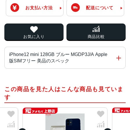
お支払い方法
配送について
お気に入り
商品比較
iPhone12 mini 128GB ブルー MGDP3J/A Apple
版SIMフリー 美品のスペック
画面サイズ
この商品を見た人はこんな商品も見ていま
5.4インチ
す
発売日
2020年10月
質量
133g