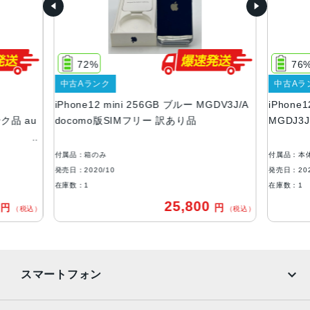
画面解像度
2340 X 1080
72%
76
OS
中古Aランク
中古Aラ
iOS
iPhone12 mini 256GB ブルー MGDV3J/A
iPhone
ストレージ容量
ンク品 au
docomo版SIMフリー 訳あり品
MGDJ3
64GB, 128GB, 256GB
付属品：箱のみ
付属品：本
本体素材
発売日：2020/10
発売日：202
アルミニウム, ガラス
在庫数：1
在庫数：1
0
25,800
円
円
ブロードバンド世代
（税込）
（税込）
5G
通信規格
スマートフォン
CDMA方式, GSM方式
カラー