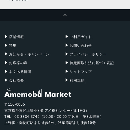
顔認証
MacBook Pro
iMac
ページトップへ
Apple Pencil
Keyboard
搭載センサー
Mac mini
Mac Studio
ジャイロセンサー, デジタルコンパス, 加速度計, 周囲光セン
充電器
iPadケース
Mac Pro
Apple Watch
サー, 気圧センサー, 近接センサー
店舗情報
ご利用ガイド
SIMスロット数
特集
お問い合わせ
シングルSIM+eSIM
お知らせ・キャンペーン
プライバシーポリシー
前面カメラ解像度
お客様の声
特定商取引法に基づく表記
1,200万画素
よくある質問
サイトマップ
会社概要
利用規約
〒110-0005
東京都台東区上野4-7-8 アメ横センタービル1F-27
TEL : 03-3834-3749（10:00～20:00 定休日：第3水曜日）
上野駅・御徒町駅より徒歩5分、秋葉原駅より徒歩10分