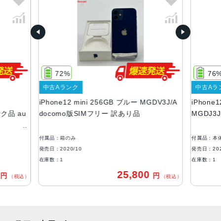
質量
133g
画面解像度
2340 X 1080
72%
76
OS
中古Aランク
中古Aラ
iOS
iPhone12 mini 256GB ブルー MGDV3J/A
iPhone
ストレージ容量
ンク品 au
docomo版SIMフリー 訳あり品
MGDJ3
64GB, 128GB, 256GB
付属品：箱のみ
付属品：本
本体素材
発売日：2020/10
発売日：202
アルミニウム, ガラス
在庫数：1
在庫数：1
0
25,800
円
円
ブロードバンド世代
（税込）
（税込）
5G
通信規格