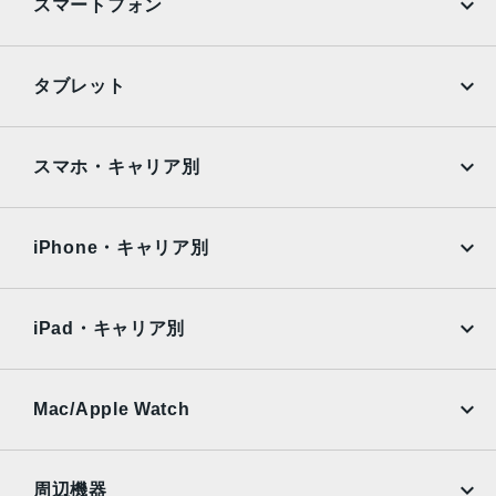
スマートフォン
CDMA方式, GSM方式
カラー
iPhone
Galaxy
タブレット
Black, Blue, Green, PRODUCT(RED) Special Edition, Re
d, White
Google Pixel
Xperia
iPad
iPad mini
特長
AQUOS
Xiaomi
スマホ・キャリア別
クワッドバンド, スマートフォン, ワイヤレス充電, 急速充電
iPad Air
iPad Pro
OPPO
Android
可能, 有機ELディスプレイ, 防滴
docomo
au
Surface
Galaxy Tab
iPhone・キャリア別
レンズ数
SoftBank
楽天モバイル
デュアルレンズ
Xiaomi Tablet
docomo
au
Ymobile
SIMフリー
iPad・キャリア別
RAM
SoftBank
楽天モバイル
4 GB
UQmobile
au
SoftBank
保護
Ymobile
SIMフリー
Mac/Apple Watch
docomo
Wi-Fi
耐指紋撥油コーティング, 防塵, 防水, 防滴
UQmobile
MacBook
MacBook Air
認証機能
周辺機器