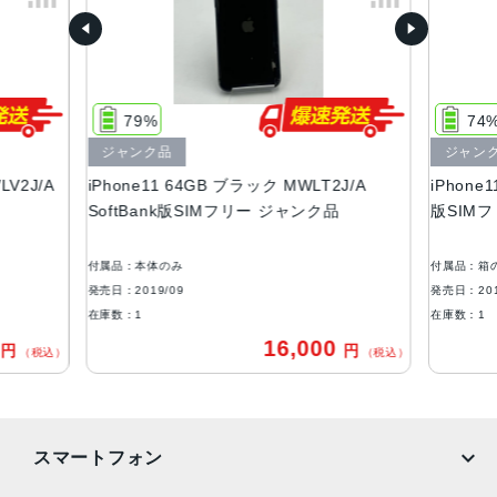
容量
64GB、128GB、256GB
サイズ・重さ
150.9×75.7×8.3mm ・194g
79%
74
液晶
ジャンク品
ジャン
LV2J/A
iPhone11 64GB ブラック MWLT2J/A
iPhone
6.1 インチSuper Retina XDRディスプレイ(1,792 x 8,28ピ
SoftBank版SIMフリー ジャンク品
版SIMフ
クセル解像度）
アウトカメラ
付属品：本体のみ
付属品：箱
1,200万画素
発売日：2019/09
発売日：201
在庫数：1
在庫数：1
インカメラ
0
16,000
円
円
（税込）
（税込）
1,200万画素
生体認証
FaceID
スマートフォン
発売日