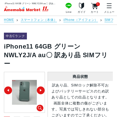
iPhone11 64GB グリーン NWLY2J/A au〇 訳あり品 SIMフリー | 中古スマホ販売のアメモバマーケット
0
アメモバマーケット
Line
ガイド
カート
メニュー
HOME
スマートフォン（本体）
iPhone（アイフォン）
SIMフ
中古Cランク
iPhone11 64GB グリーン
NWLY2J/A au〇 訳あり品 SIMフリ
ー
商品状態
訳あり品、SIMロック解除不可お
よびバッテリーサービスのため訳
あり品としての出品となります。
画面全体に複数の傷がございま
す。写真では写しきれない部分も
ございますのでご了承ください。