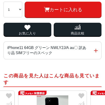
カートに入れる
お気に入り
商品比較
iPhone11 64GB グリーン NWLY2J/A au〇 訳あ
り品 SIMフリーのスペック
チップ・プロセッサー
この商品を見た人はこんな商品も見ていま
A13 Bionicプロセッサ
す
カラー
ブラック、ホワイト、レッド、イエロー、グリーン 、パー
プル