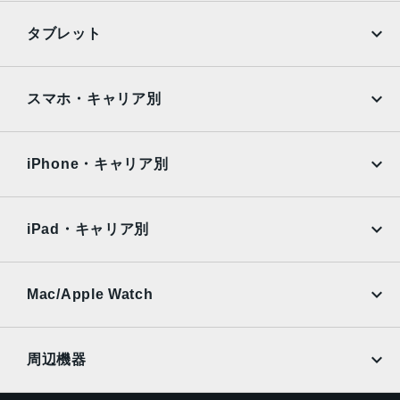
2019年9月20日発売
iPhone
Galaxy
タブレット
Google Pixel
Xperia
iPad
iPad mini
AQUOS
Xiaomi
スマホ・キャリア別
iPad Air
iPad Pro
OPPO
Android
docomo
au
Surface
Galaxy Tab
iPhone・キャリア別
SoftBank
楽天モバイル
Xiaomi Tablet
docomo
au
Ymobile
SIMフリー
iPad・キャリア別
SoftBank
楽天モバイル
UQmobile
au
SoftBank
Ymobile
SIMフリー
Mac/Apple Watch
docomo
Wi-Fi
UQmobile
MacBook
MacBook Air
周辺機器
MacBook Pro
iMac