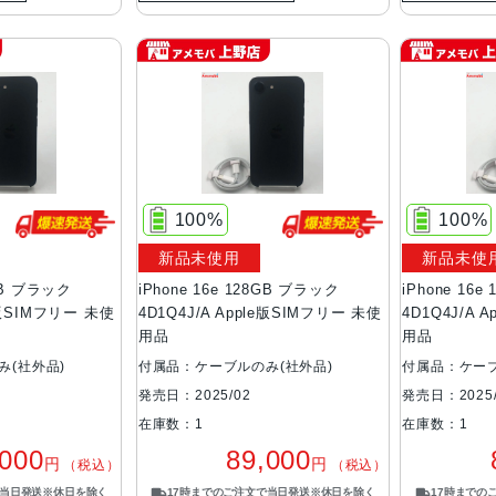
100%
100%
新品未使用
新品未使
8GB ブラック
iPhone 16e 128GB ブラック
iPhone 16
le版SIMフリー 未使
4D1Q4J/A Apple版SIMフリー 未使
4D1Q4J/A 
用品
用品
み(社外品)
付属品：ケーブルのみ(社外品)
付属品：ケーブ
発売日：2025/02
発売日：2025/
在庫数：1
在庫数：1
,000
89,000
円
円
（税込）
（税込）
で当日発送※休日を除く
17時までのご注文で当日発送※休日を除く
17時までの