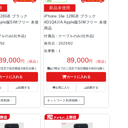
用
新品未使用
e 128GB ブラック
iPhone 16e 128GB ブラック
Apple版SIMフリー 未使
4D1Q4J/A Apple版SIMフリー 未使
用品
ルのみ(社外品)
付属品：ケーブルのみ(社外品)
02
発売日：2025/02
在庫数：1
89,000
89,000
円
円
（税込）
（税込）
ご注文で当日発送※休日を除く
17時までのご注文で当日発送※休日を除く
カートに入れる
カートに入れる
り
比較する
お気に入り
比較する
利用制限－
ネットワーク利用制限－