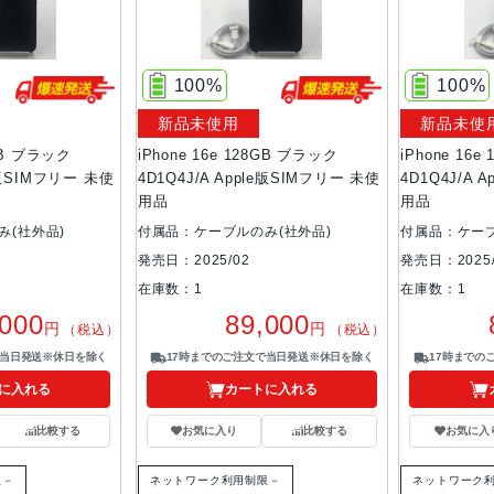
100%
100%
新品未使用
新品未使
8GB ブラック
iPhone 16e 128GB ブラック
iPhone 16
le版SIMフリー 未使
4D1Q4J/A Apple版SIMフリー 未使
4D1Q4J/A 
用品
用品
み(社外品)
付属品：ケーブルのみ(社外品)
付属品：ケーブ
発売日：2025/02
発売日：2025/
在庫数：1
在庫数：1
,000
89,000
円
円
（税込）
（税込）
で当日発送※休日を除く
17時までのご注文で当日発送※休日を除く
17時までの
に入れる
カートに入れる
比較する
お気に入り
比較する
お気に入
限－
ネットワーク利用制限－
ネットワーク