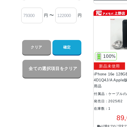
〜
円
円
クリア
確定
100%
新品未使用
全ての選択項目をクリア
iPhone 16e 12
4D1Q4J/A App
用品
付属品：ケーブルの
発売日：2025/02
在庫数：1
89
17時までのご注文