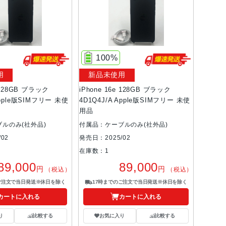
100%
用
新品未使用
e 128GB ブラック
iPhone 16e 128GB ブラック
Apple版SIMフリー 未使
4D1Q4J/A Apple版SIMフリー 未使
用品
ルのみ(社外品)
付属品：ケーブルのみ(社外品)
02
発売日：2025/02
在庫数：1
89,000
89,000
円
円
（税込）
（税込）
ご注文で当日発送※休日を除く
17時までのご注文で当日発送※休日を除く
カートに入れる
カートに入れる
り
比較する
お気に入り
比較する