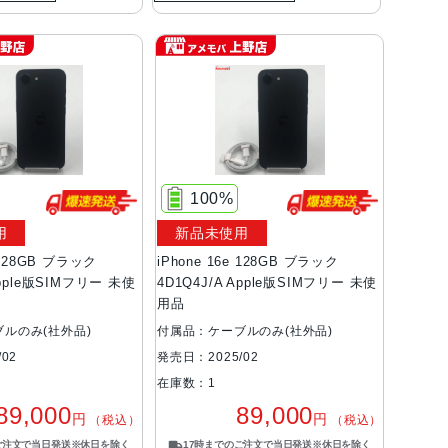
100%
用
新品未使用
e 128GB ブラック
iPhone 16e 128GB ブラック
Apple版SIMフリー 未使
4D1Q4J/A Apple版SIMフリー 未使
用品
ルのみ(社外品)
付属品：ケーブルのみ(社外品)
02
発売日：2025/02
在庫数：1
89,000
89,000
円
円
（税込）
（税込）
ご注文で当日発送※休日を除く
17時までのご注文で当日発送※休日を除く