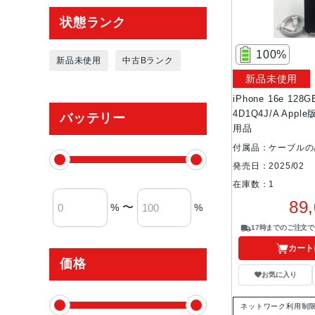
状態ランク
100%
新品未使用
中古Bランク
新品未使用
iPhone 16e 12
4D1Q4J/A App
バッテリー
用品
付属品：ケーブルの
発売日：2025/02
在庫数：1
89
〜
%
%
17時までのご注文
カート
価格
お気に入り
ネットワーク利用制