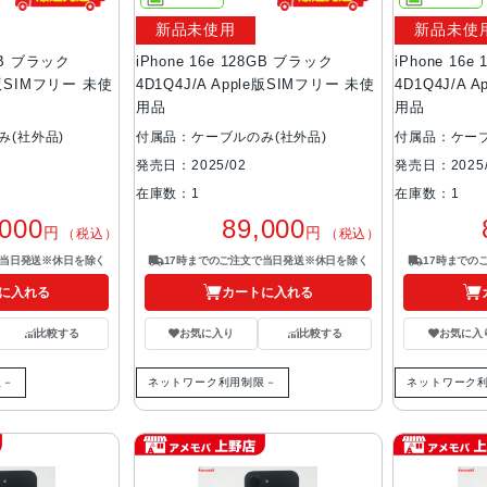
新品未使用
新品未使
8GB ブラック
iPhone 16e 128GB ブラック
iPhone 16
le版SIMフリー 未使
4D1Q4J/A Apple版SIMフリー 未使
4D1Q4J/A 
用品
用品
み(社外品)
付属品：ケーブルのみ(社外品)
付属品：ケーブ
発売日：2025/02
発売日：2025/
在庫数：1
在庫数：1
,000
89,000
円
円
（税込）
（税込）
で当日発送※休日を除く
17時までのご注文で当日発送※休日を除く
17時までの
に入れる
カートに入れる
比較する
お気に入り
比較する
お気に入
限－
ネットワーク利用制限－
ネットワーク