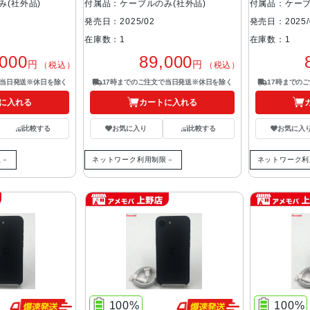
み(社外品)
付属品：ケーブルのみ(社外品)
付属品：ケーブ
発売日：2025/02
発売日：2025/
在庫数：1
在庫数：1
,000
89,000
円
円
（税込）
（税込）
で当日発送※休日を除く
17時までのご注文で当日発送※休日を除く
17時までの
に入れる
カートに入れる
比較する
お気に入り
比較する
お気に入
限－
ネットワーク利用制限－
ネットワーク利
100%
100%