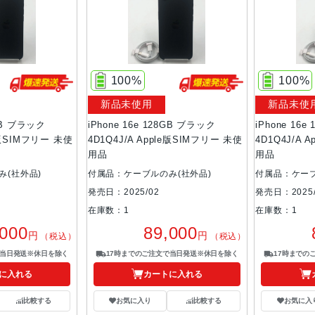
100%
100%
新品未使用
新品未使
8GB ブラック
iPhone 16e 128GB ブラック
iPhone 16
le版SIMフリー 未使
4D1Q4J/A Apple版SIMフリー 未使
4D1Q4J/A 
用品
用品
み(社外品)
付属品：ケーブルのみ(社外品)
付属品：ケーブ
発売日：2025/02
発売日：2025/
在庫数：1
在庫数：1
,000
89,000
円
円
（税込）
（税込）
で当日発送※休日を除く
17時までのご注文で当日発送※休日を除く
17時までの
に入れる
カートに入れる
比較する
お気に入り
比較する
お気に入