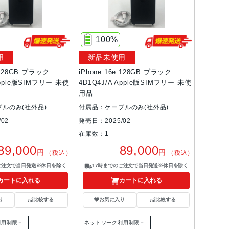
100%
用
新品未使用
e 128GB ブラック
iPhone 16e 128GB ブラック
Apple版SIMフリー 未使
4D1Q4J/A Apple版SIMフリー 未使
用品
ルのみ(社外品)
付属品：ケーブルのみ(社外品)
02
発売日：2025/02
在庫数：1
89,000
89,000
円
円
（税込）
（税込）
ご注文で当日発送※休日を除く
17時までのご注文で当日発送※休日を除く
カートに入れる
カートに入れる
り
比較する
お気に入り
比較する
利用制限－
ネットワーク利用制限－