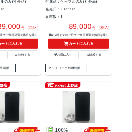
ルのみ(社外品)
付属品：ケーブルのみ(社外品)
02
発売日：2025/02
在庫数：1
89,000
89,000
円
円
（税込）
（税込）
ご注文で当日発送※休日を除く
17時までのご注文で当日発送※休日を除く
カートに入れる
カートに入れる
り
比較する
お気に入り
比較する
用制限－
ネットワーク利用制限－
100%