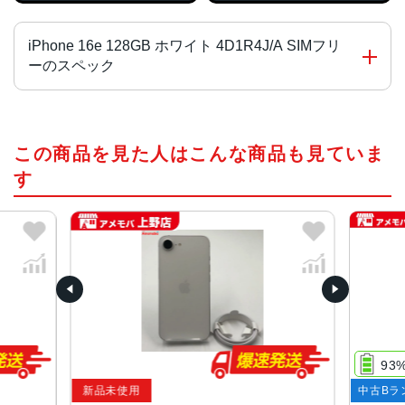
iPhone 16e 128GB ホワイト 4D1R4J/A SIMフリ
ーのスペック
チップ・プロセッサー
この商品を見た人はこんな商品も見ていま
A18チップ
2つの高性能コアと4つの高効率コアを搭載した新しい6コア
す
CPU
新しい4コアGPU
新しい16コアNeural Engine
液晶
6.1インチ(Super Retina XDRディスプレイ)
サイズ・重さ
71.5×146.7×7.8mm ・170g
93
新品未使用
中古Bラ
カラー