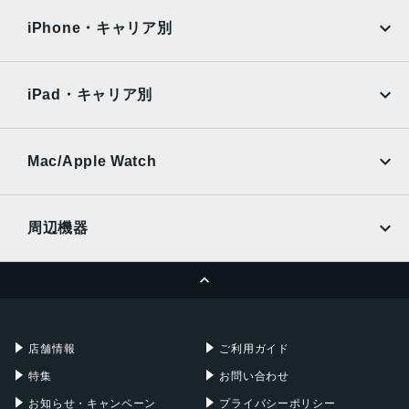
docomo
au
Surface
Galaxy Tab
iPhone・キャリア別
SoftBank
楽天モバイル
Xiaomi Tablet
docomo
au
Ymobile
SIMフリー
iPad・キャリア別
SoftBank
楽天モバイル
UQmobile
au
SoftBank
Ymobile
SIMフリー
Mac/Apple Watch
docomo
Wi-Fi
UQmobile
MacBook
MacBook Air
周辺機器
MacBook Pro
iMac
ページトップへ
Apple Pencil
Keyboard
Mac mini
Mac Studio
充電器
iPadケース
Mac Pro
Apple Watch
店舗情報
ご利用ガイド
特集
お問い合わせ
お知らせ・キャンペーン
プライバシーポリシー