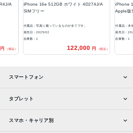
R4J/A
iPhone 16e 512GB ホワイト 4D274J/A
iPhone
ブラック、ホワイト
SIMフリー
Apple
容量
128GB
付属品：写真に載っているものが全てです。
付属品：本
256GB
発売日：2025/02
発売日：202
在庫数：1
在庫数：1
512GB
0
122,000
円
円
（税込）
（税込）
アウトカメラ
シングルカメラ
4800万画素
インカメラ
スマートフォン
1200万画素
iPhone
Galaxy
生体認証
タブレット
顔認証
Google Pixel
Xperia
iPad
iPad mini
AQUOS
Xiaomi
スマホ・キャリア別
iPad Air
iPad Pro
OPPO
Android