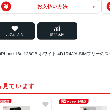
お支払い方法
お気に入り
商品比較
iPhone 16e 128GB ホワイト 4D1R4J/A SIMフリー
チップ・プロセッ
A18チップ
サー
2つの高性能コアと4つの高効率コア
も見ています
新しい4コアGPU
新しい16コアNeural Engine
液晶
6.1インチ(Super Retina XDRデ