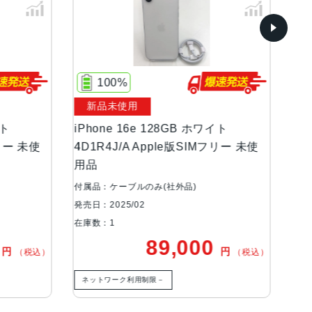
100%
新品未使用
イト
iPhone 16e 128GB ホワイト
iP
フリー 未使
4D1R4J/A Apple版SIMフリー 未使
4D
用品
用
付属品：ケーブルのみ(社外品)
付属
発売日：2025/02
発売日
在庫数：1
在庫
0
89,000
円
円
（税込）
（税込）
ネットワーク利用制限－
ネ