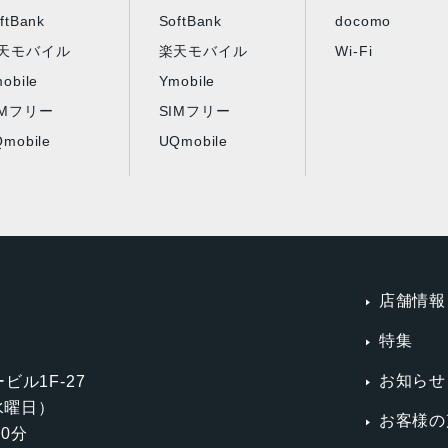
ftBank
SoftBank
docomo
天モバイル
楽天モバイル
Wi-Fi
obile
Ymobile
IMフリー
SIMフリー
mobile
UQmobile
店舗情報
特集
お知らせ
ビル1F-27
第3水曜日）
お客様の
0分