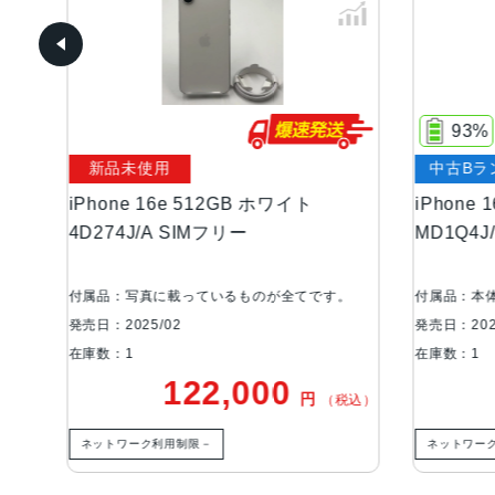
93%
新品未使用
中古Bラ
iPhone 16e 512GB ホワイト
iPhone
未使
4D274J/A SIMフリー
MD1Q4J
付属品：写真に載っているものが全てです。
付属品：本
発売日：2025/02
発売日：202
在庫数：1
在庫数：1
122,000
円
税込）
（税込）
ネットワーク利用制限－
ネットワー