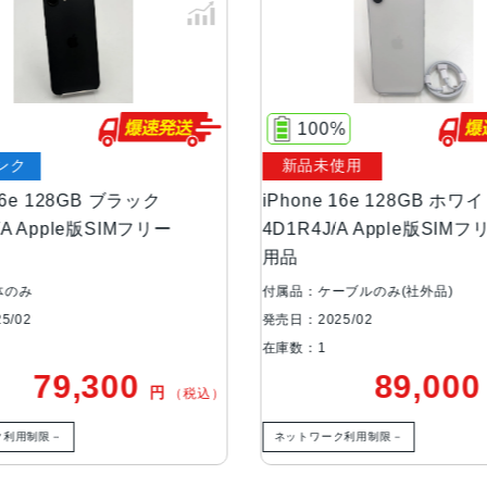
サイズ・重さ
71.5×146.7×7.8mm ・170g
カラー
ブラック、ホワイト
100%
容量
128GB
ンク
新品未使用
256GB
 16e 128GB ブラック
iPhone 16e 128GB ホワ
512GB
/A Apple版SIMフリー
4D1R4J/A Apple版SIM
用品
アウトカメラ
シングルカメラ
体のみ
付属品：ケーブルのみ(社外品)
4800万画素
5/02
発売日：2025/02
在庫数：1
インカメラ
1200万画素
79,300
89,00
円
（税込）
生体認証
顔認証
ク利用制限－
ネットワーク利用制限－