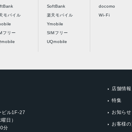
ftBank
SoftBank
docomo
天モバイル
楽天モバイル
Wi-Fi
obile
Ymobile
IMフリー
SIMフリー
mobile
UQmobile
店舗情報
特集
お知らせ
ビル1F-27
第3水曜日）
お客様の
0分