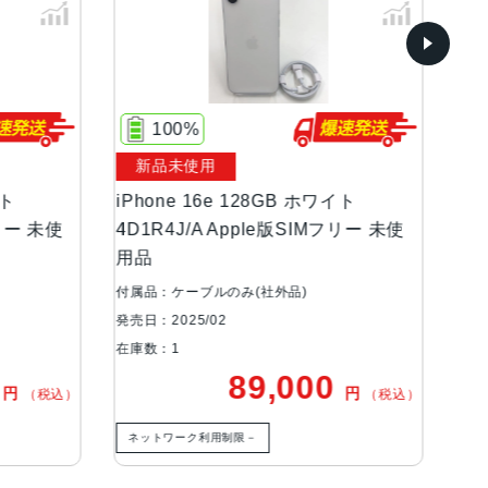
100%
100%
新品未使用
新品未使用
iPhone 16e 128GB ホワイト
iPhone 16e 
4D1R4J/A Apple版SIMフリー 未使
4D1R4J/A A
用品
用品
付属品：ケーブルのみ(社外品)
付属品：ケーブルの
発売日：2025/02
発売日：2025/02
在庫数：1
在庫数：1
89,000
円
（税込）
ネットワーク利用制限－
ネットワーク利用制