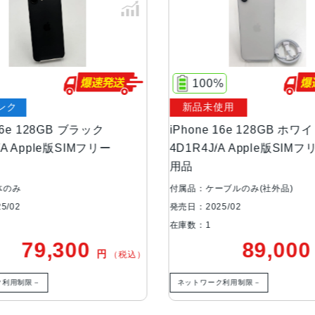
サイズ・重さ
71.5×146.7×7.8mm ・170g
カラー
ブラック、ホワイト
100%
容量
128GB
新品未使用
256GB
B ブラック
iPhone 16e 128GB ホワイト
512GB
版SIMフリー
4D1R4J/A Apple版SIMフリー 未使
用品
アウトカメラ
シングルカメラ
付属品：ケーブルのみ(社外品)
4800万画素
発売日：2025/02
在庫数：1
インカメラ
1200万画素
300
89,000
円
円
（税込）
（税込）
生体認証
顔認証
ネットワーク利用制限－