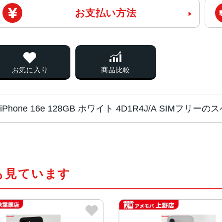
お支払い方法
お気に入り
商品比較
iPhone 16e 128GB ホワイト 4D1R4J/A SIMフリー
チップ・プロセッ
A18チップ
サー
2つの高性能コアと4つの高効率コア
も見ています
新しい4コアGPU
新しい16コアNeural Engine
液晶
6.1インチ(Super Retina XDRデ