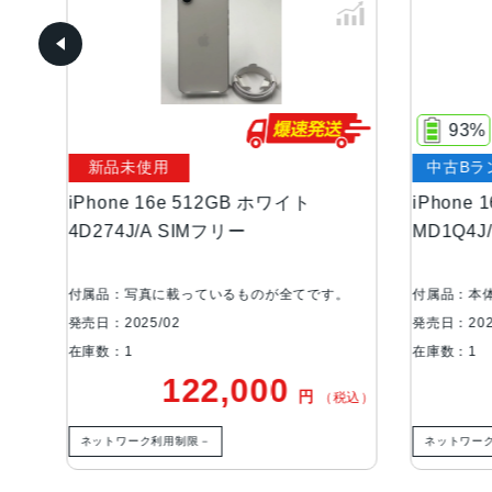
93%
新品未使用
中古Bランク
hone 16e 512GB ホワイト
iPhone 16e 128G
274J/A SIMフリー
MD1Q4J/A Apple
品：写真に載っているものが全てです。
付属品：本体のみ
日：2025/02
発売日：2025/02
数：1
在庫数：1
122,000
79,
円
（税込）
ットワーク利用制限－
ネットワーク利用制限－