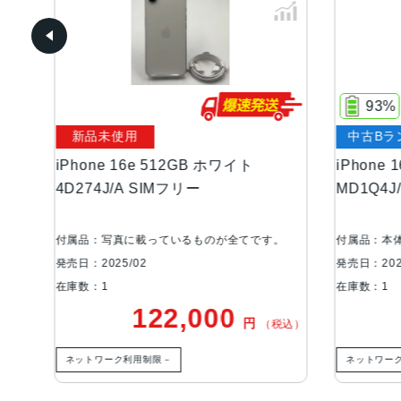
93%
新品未使用
中古Bラ
iPhone 16e 512GB ホワイト
iPhone
未使
4D274J/A SIMフリー
MD1Q4J
付属品：写真に載っているものが全てです。
付属品：本
発売日：2025/02
発売日：202
在庫数：1
在庫数：1
122,000
円
税込）
（税込）
ネットワーク利用制限－
ネットワー