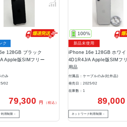
サイズ・重さ
71.5×146.7×7.8mm ・170g
カラー
ブラック、ホワイト
100%
容量
128GB
ンク
新品未使用
256GB
 16e 128GB ブラック
iPhone 16e 128GB ホワ
512GB
/A Apple版SIMフリー
4D1R4J/A Apple版SIM
用品
アウトカメラ
シングルカメラ
体のみ
付属品：ケーブルのみ(社外品)
4800万画素
5/02
発売日：2025/02
在庫数：1
インカメラ
1200万画素
79,300
89,00
円
（税込）
生体認証
顔認証
ク利用制限－
ネットワーク利用制限－