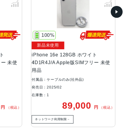
100%
新品未使用
イト
iPhone 16e 128GB ホワイト
iP
フリー 未使
4D1R4J/A Apple版SIMフリー 未使
4D
用品
用
付属品：ケーブルのみ(社外品)
付属
発売日：2025/02
発売日
在庫数：1
在庫
0
89,000
円
円
（税込）
（税込）
ネットワーク利用制限－
ネ