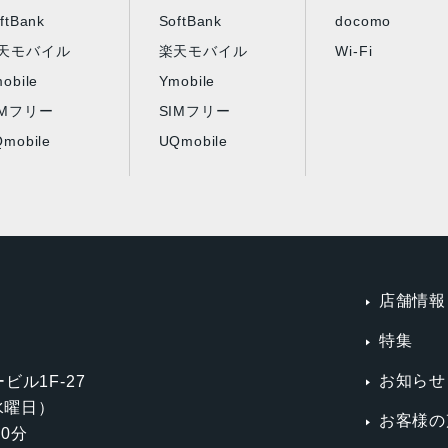
ftBank
SoftBank
docomo
天モバイル
楽天モバイル
Wi-Fi
obile
Ymobile
IMフリー
SIMフリー
mobile
UQmobile
店舗情報
特集
お知らせ
ビル1F-27
第3水曜日）
お客様の
0分