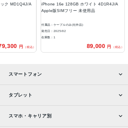
 MD1Q4J/A
iPhone 16e 128GB ホワイト 4D1R4J/A
iPh
ブラック、ホワイト
Apple版SIMフリー 未使用品
Ap
容量
128GB
付属品：ケーブルのみ(社外品)
付属
256GB
発売日：2025/02
発売日
在庫数：1
在庫
512GB
300
89,000
円
円
（税込）
（税込）
アウトカメラ
シングルカメラ
4800万画素
インカメラ
スマートフォン
1200万画素
iPhone
Galaxy
生体認証
タブレット
顔認証
Google Pixel
Xperia
iPad
iPad mini
AQUOS
Xiaomi
スマホ・キャリア別
iPad Air
iPad Pro
OPPO
Android