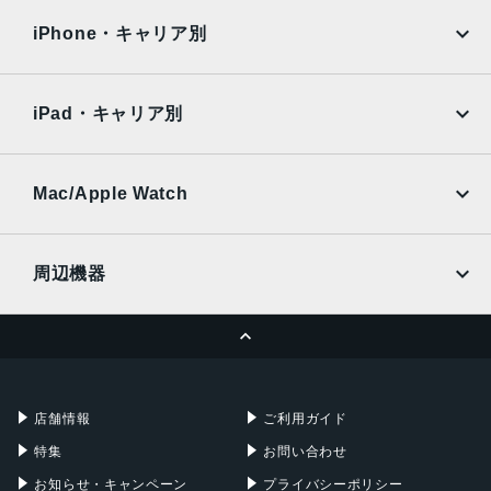
docomo
au
Surface
Galaxy Tab
iPhone・キャリア別
SoftBank
楽天モバイル
Xiaomi Tablet
docomo
au
Ymobile
SIMフリー
iPad・キャリア別
SoftBank
楽天モバイル
UQmobile
au
SoftBank
Ymobile
SIMフリー
Mac/Apple Watch
docomo
Wi-Fi
UQmobile
MacBook
MacBook Air
周辺機器
MacBook Pro
iMac
ページトップへ
Apple Pencil
Keyboard
Mac mini
Mac Studio
充電器
iPadケース
Mac Pro
Apple Watch
店舗情報
ご利用ガイド
特集
お問い合わせ
お知らせ・キャンペーン
プライバシーポリシー