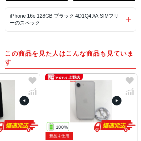
iPhone 16e 128GB ブラック 4D1Q4J/A SIMフリ
ーのスペック
チップ・プロセッサー
この商品を見た人はこんな商品も見ていま
A18チップ
2つの高性能コアと4つの高効率コアを搭載した新しい6コア
す
CPU
新しい4コアGPU
新しい16コアNeural Engine
液晶
6.1インチ(Super Retina XDRディスプレイ)
サイズ・重さ
71.5×146.7×7.8mm ・170g
100%
新品未使用
新
カラー