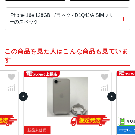
iPhone 16e 128GB ブラック 4D1Q4J/A SIMフリ
ーのスペック
チップ・プロセッサー
この商品を見た人はこんな商品も見ていま
A18チップ
2つの高性能コアと4つの高効率コアを搭載した新しい6コア
す
CPU
新しい4コアGPU
新しい16コアNeural Engine
液晶
6.1インチ(Super Retina XDRディスプレイ)
サイズ・重さ
71.5×146.7×7.8mm ・170g
93
新品未使用
中古Bラ
カラー