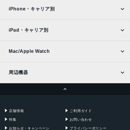
docomo
au
Surface
Galaxy Tab
iPhone・キャリア別
SoftBank
楽天モバイル
Xiaomi Tablet
docomo
au
Ymobile
SIMフリー
iPad・キャリア別
SoftBank
楽天モバイル
UQmobile
au
SoftBank
Ymobile
SIMフリー
Mac/Apple Watch
docomo
Wi-Fi
UQmobile
MacBook
MacBook Air
周辺機器
MacBook Pro
iMac
ページトップへ
Apple Pencil
Keyboard
Mac mini
Mac Studio
充電器
iPadケース
Mac Pro
Apple Watch
店舗情報
ご利用ガイド
特集
お問い合わせ
お知らせ・キャンペーン
プライバシーポリシー