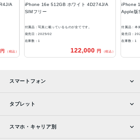
R4J/A
iPhone 16e 512GB ホワイト 4D274J/A
iPhone
ブラック、ホワイト
SIMフリー
Apple
容量
128GB
付属品：写真に載っているものが全てです。
付属品：本
256GB
発売日：2025/02
発売日：202
在庫数：1
在庫数：1
512GB
0
122,000
円
円
（税込）
（税込）
アウトカメラ
シングルカメラ
4800万画素
インカメラ
スマートフォン
1200万画素
iPhone
Galaxy
生体認証
タブレット
顔認証
Google Pixel
Xperia
iPad
iPad mini
AQUOS
Xiaomi
スマホ・キャリア別
iPad Air
iPad Pro
OPPO
Android