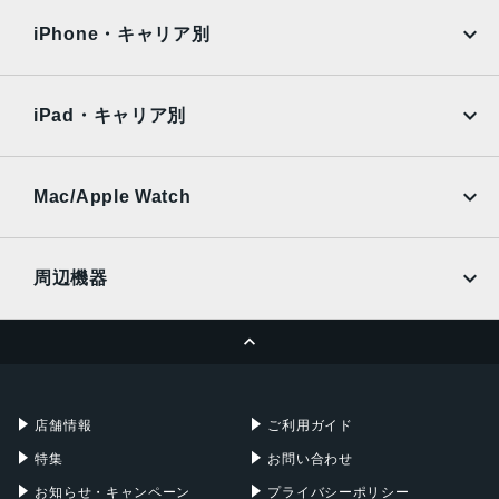
docomo
au
Surface
Galaxy Tab
iPhone・キャリア別
SoftBank
楽天モバイル
Xiaomi Tablet
docomo
au
Ymobile
SIMフリー
iPad・キャリア別
SoftBank
楽天モバイル
UQmobile
au
SoftBank
Ymobile
SIMフリー
Mac/Apple Watch
docomo
Wi-Fi
UQmobile
MacBook
MacBook Air
周辺機器
MacBook Pro
iMac
ページトップへ
Apple Pencil
Keyboard
Mac mini
Mac Studio
充電器
iPadケース
Mac Pro
Apple Watch
店舗情報
ご利用ガイド
特集
お問い合わせ
お知らせ・キャンペーン
プライバシーポリシー