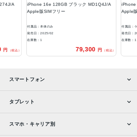
74J/A
iPhone 16e 128GB ブラック MD1Q4J/A
iPhone
ブラック、ホワイト
Apple版SIMフリー
Apple
容量
128GB
付属品：本体のみ
付属品：ケー
256GB
発売日：2025/02
発売日：202
在庫数：1
在庫数：1
512GB
0
79,300
円
円
（税込）
（税込）
アウトカメラ
シングルカメラ
4800万画素
インカメラ
スマートフォン
1200万画素
iPhone
Galaxy
生体認証
タブレット
顔認証
Google Pixel
Xperia
iPad
iPad mini
AQUOS
Xiaomi
スマホ・キャリア別
iPad Air
iPad Pro
OPPO
Android