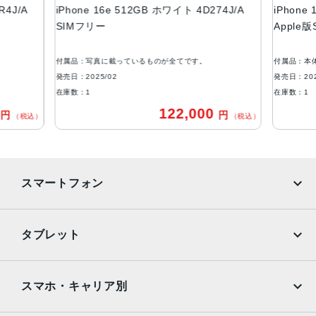
R4J/A
iPhone 16e 512GB ホワイト 4D274J/A
iPhone
ブラック、ホワイト
SIMフリー
Apple
容量
128GB
付属品：写真に載っているものが全てです。
付属品：本
256GB
発売日：2025/02
発売日：202
在庫数：1
在庫数：1
512GB
0
122,000
円
円
（税込）
（税込）
アウトカメラ
シングルカメラ
4800万画素
インカメラ
スマートフォン
1200万画素
iPhone
Galaxy
生体認証
タブレット
顔認証
Google Pixel
Xperia
iPad
iPad mini
AQUOS
Xiaomi
スマホ・キャリア別
iPad Air
iPad Pro
OPPO
Android