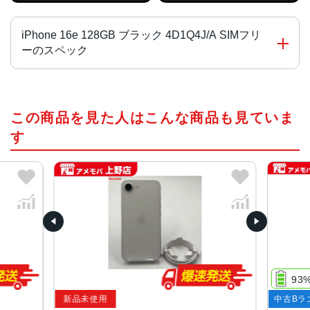
iPhone 16e 128GB ブラック 4D1Q4J/A SIMフリ
ーのスペック
チップ・プロセッサー
この商品を見た人はこんな商品も見ていま
A18チップ
2つの高性能コアと4つの高効率コアを搭載した新しい6コア
す
CPU
新しい4コアGPU
新しい16コアNeural Engine
液晶
6.1インチ(Super Retina XDRディスプレイ)
サイズ・重さ
71.5×146.7×7.8mm ・170g
93
新品未使用
中古Bラ
カラー