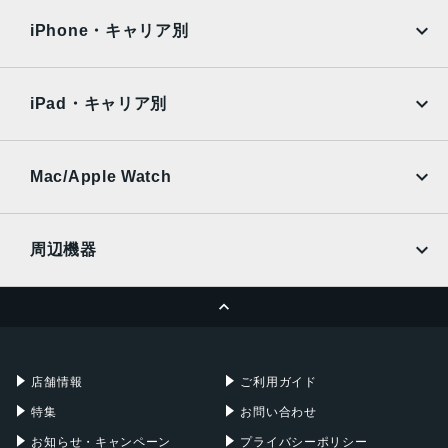
docomo
au
Surface
Galaxy Tab
iPhone・キャリア別
SoftBank
楽天モバイル
Xiaomi Tablet
docomo
au
Ymobile
SIMフリー
iPad・キャリア別
SoftBank
楽天モバイル
UQmobile
au
SoftBank
Ymobile
SIMフリー
Mac/Apple Watch
docomo
Wi-Fi
UQmobile
MacBook
MacBook Air
周辺機器
MacBook Pro
iMac
ページトップへ
Apple Pencil
Keyboard
Mac mini
Mac Studio
充電器
iPadケース
Mac Pro
Apple Watch
店舗情報
ご利用ガイド
特集
お問い合わせ
お知らせ・キャンペーン
プライバシーポリシー