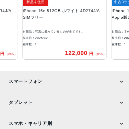
新品未使用
中古Bラ
カラー
R4J/A
iPhone 16e 512GB ホワイト 4D274J/A
iPhone
ブラック、ホワイト
SIMフリー
Apple
容量
128GB
付属品：写真に載っているものが全てです。
付属品：本
256GB
発売日：2025/02
発売日：202
在庫数：1
在庫数：1
512GB
0
122,000
円
円
（税込）
（税込）
アウトカメラ
シングルカメラ
4800万画素
インカメラ
スマートフォン
1200万画素
iPhone
Galaxy
生体認証
タブレット
顔認証
Google Pixel
Xperia
iPad
iPad mini
AQUOS
Xiaomi
スマホ・キャリア別