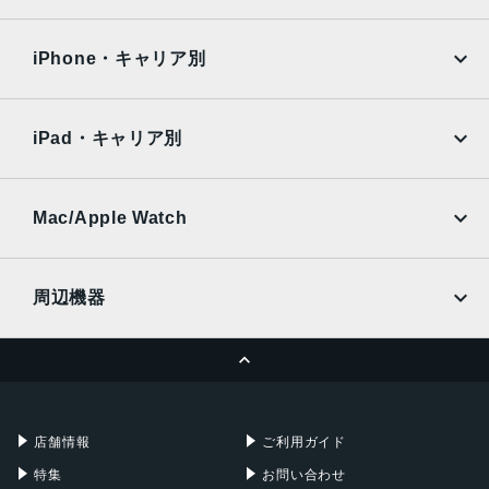
iPad Air
iPad Pro
OPPO
Android
docomo
au
Surface
Galaxy Tab
iPhone・キャリア別
SoftBank
楽天モバイル
Xiaomi Tablet
docomo
au
Ymobile
SIMフリー
iPad・キャリア別
SoftBank
楽天モバイル
UQmobile
au
SoftBank
Ymobile
SIMフリー
Mac/Apple Watch
docomo
Wi-Fi
UQmobile
MacBook
MacBook Air
周辺機器
MacBook Pro
iMac
ページトップへ
Apple Pencil
Keyboard
Mac mini
Mac Studio
充電器
iPadケース
Mac Pro
Apple Watch
店舗情報
ご利用ガイド
特集
お問い合わせ