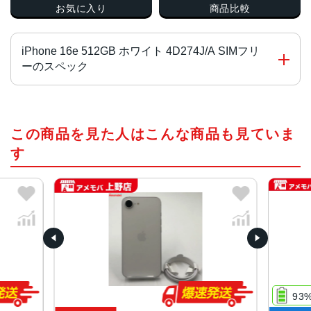
お気に入り
商品比較
iPhone 16e 512GB ホワイト 4D274J/A SIMフリ
ーのスペック
チップ・プロセッサー
この商品を見た人はこんな商品も見ていま
A18チップ
2つの高性能コアと4つの高効率コアを搭載した新しい6コア
す
CPU
新しい4コアGPU
新しい16コアNeural Engine
液晶
6.1インチ(Super Retina XDRディスプレイ)
サイズ・重さ
71.5×146.7×7.8mm ・170g
93