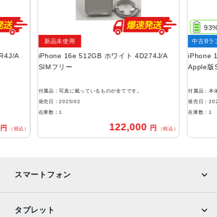
サイズ・重さ
71.5×146.7×7.8mm ・170g
93
新品未使用
中古Bラ
カラー
R4J/A
iPhone 16e 512GB ホワイト 4D274J/A
iPhone
ブラック、ホワイト
SIMフリー
Apple
容量
128GB
付属品：写真に載っているものが全てです。
付属品：本
256GB
発売日：2025/02
発売日：202
在庫数：1
在庫数：1
512GB
0
122,000
円
円
（税込）
（税込）
アウトカメラ
シングルカメラ
4800万画素
インカメラ
スマートフォン
1200万画素
iPhone
Galaxy
生体認証
タブレット