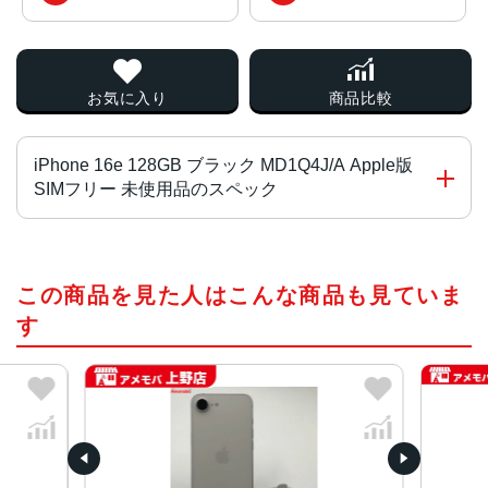
お気に入り
商品比較
iPhone 16e 128GB ブラック MD1Q4J/A Apple版
SIMフリー 未使用品のスペック
チップ・プロセッサー
この商品を見た人はこんな商品も見ていま
A18チップ
2つの高性能コアと4つの高効率コアを搭載した新しい6コア
す
CPU
新しい4コアGPU
新しい16コアNeural Engine
液晶
6.1インチ(Super Retina XDRディスプレイ)