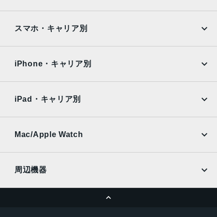
顔認証
Google Pixel
Xperia
iPad
iPad mini
AQUOS
Xiaomi
スマホ・キャリア別
iPad Air
iPad Pro
OPPO
Android
docomo
au
Surface
Galaxy Tab
iPhone・キャリア別
SoftBank
楽天モバイル
Xiaomi Tablet
docomo
au
Ymobile
SIMフリー
iPad・キャリア別
SoftBank
楽天モバイル
UQmobile
au
SoftBank
Ymobile
SIMフリー
Mac/Apple Watch
docomo
Wi-Fi
UQmobile
MacBook
MacBook Air
周辺機器
MacBook Pro
iMac
ページトップへ
Apple Pencil
Keyboard
Mac mini
Mac Studio