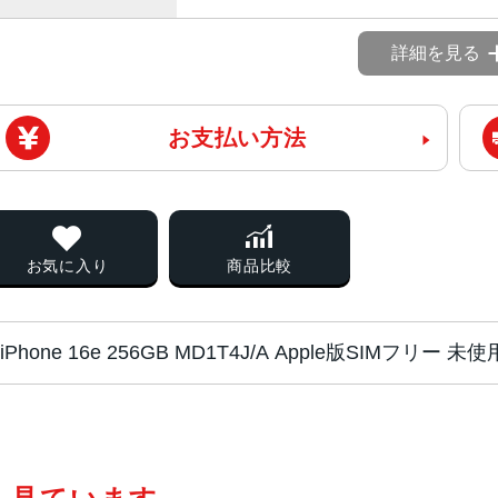
詳細を見る
お支払い方法
お気に入り
商品比較
iPhone 16e 256GB MD1T4J/A Apple版SIMフリ
チップ・プロセッ
A18チップ
サー
2つの高性能コアと4つの高効率コア
新しい4コアGPU