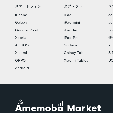
スマートフォン
タブレット
ス
iPhone
iPad
d
Galaxy
iPad mini
au
Google Pixel
iPad Air
So
Xperia
iPad Pro
楽
AQUOS
Surface
Ym
Xiaomi
Galaxy Tab
S
OPPO
Xiaomi Tablet
UQ
Android