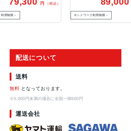
,300
89,000
円
円
（税込）
（税込
生体認証
顔認証
ネットワーク利用制限－
配送について
送料
無料
となっております。
※5,000円未満の場合に全国一律600円
運送会社