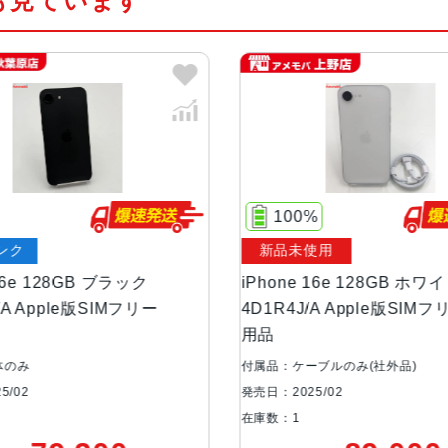
も見ています
新しい16コアNeural Engine
液晶
6.1インチ(Super Retina XDRデ
サイズ・重さ
71.5×146.7×7.8mm ・170g
カラー
ブラック、ホワイト
100%
容量
128GB
新品未使用
256GB
8GB ブラック
iPhone 16e 128GB ホワイト
512GB
le版SIMフリー
4D1R4J/A Apple版SIMフリー 未使
用品
アウトカメラ
シングルカメラ
付属品：ケーブルのみ(社外品)
4800万画素
発売日：2025/02
在庫数：1
インカメラ
1200万画素