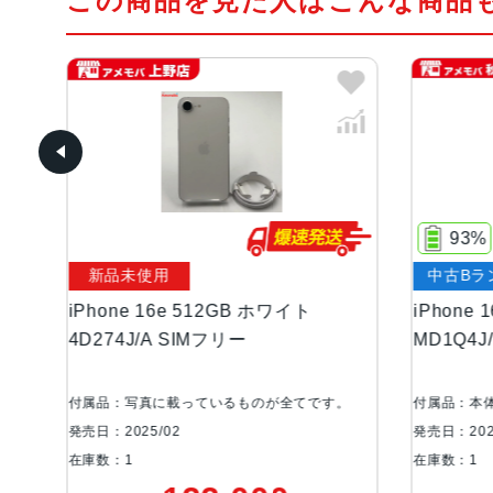
この商品を見た人はこんな商品
93%
新品未使用
中古Bランク
iPhone 16e 512GB ホワイト
iPhone 16e 12
4D274J/A SIMフリー
MD1Q4J/A App
付属品：写真に載っているものが全てです。
付属品：本体のみ
発売日：2025/02
発売日：2025/02
在庫数：1
在庫数：1