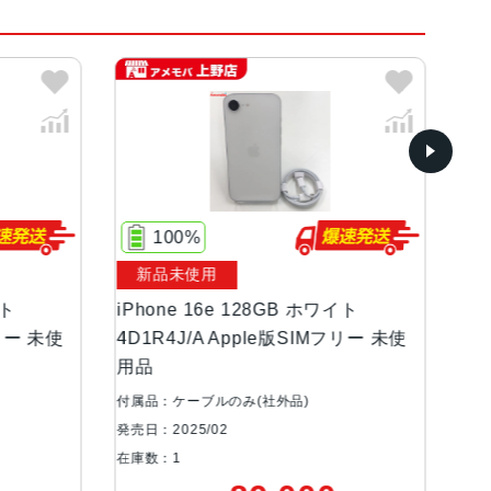
ィスプレイ)
100%
100%
新品未使用
新品未使用
iPhone 16e 128GB ホワイト
iPhone 16
4D1R4J/A Apple版SIMフリー 未使
4D1R4J/A
用品
用品
付属品：ケーブルのみ(社外品)
付属品：ケーブル
発売日：2025/02
発売日：2025/0
在庫数：1
在庫数：1