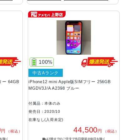
100%
中古Aランク
フリー 64GB
iPhone12 mini Apple版SIMフリー 256GB
MGDV3J/A A2398 ブルー
付属品：本体のみ
発売日：2020/10
在庫なし(入荷未定)
0
44,500
円
円
（税込）
（税込）
を除く
17時までのご注文で当日発送※休日を除く