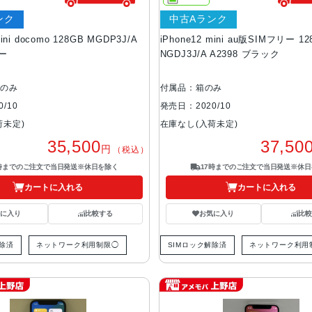
ンク
中古Aランク
mini docomo 128GB MGDP3J/A
iPhone12 mini au版SIMフリー 12
ルー
NGDJ3J/A A2398 ブラック
体のみ
付属品：箱のみ
/10
発売日：2020/10
荷未定)
在庫なし(入荷未定)
35,500
37,50
円
（税込）
7時までのご注文で当日発送※休日を除く
17時までのご注文で当日発送※休日
カートに入れる
カートに入れる
気に入り
比較する
お気に入り
比較
解除済
ネットワーク利用制限◯
SIMロック解除済
ネットワーク利用