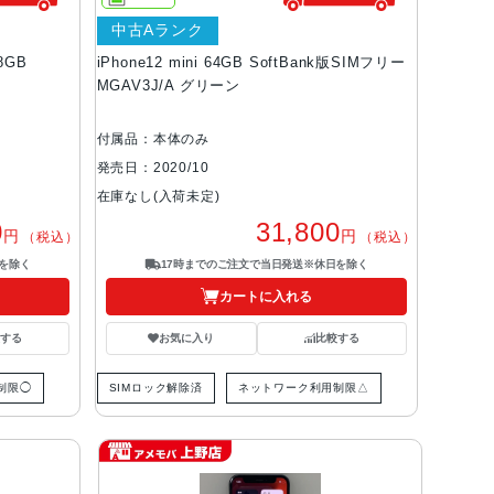
中古Aランク
8GB
iPhone12 mini 64GB SoftBank版SIMフリー
MGAV3J/A グリーン
付属品：本体のみ
発売日：2020/10
在庫なし(入荷未定)
0
31,800
円
円
（税込）
（税込）
を除く
17時までのご注文で当日発送※休日を除く
カートに入れる
する
お気に入り
比較する
制限◯
SIMロック解除済
ネットワーク利用制限△