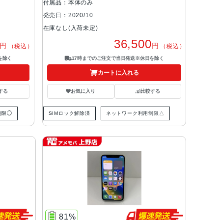
付属品：本体のみ
発売日：2020/10
在庫なし(入荷未定)
36,500
円
円
（税込）
（税込）
を除く
17時までのご注文で当日発送※休日を除く
カートに入れる
する
お気に入り
比較する
制限◯
SIMロック解除済
ネットワーク利用制限△
81%