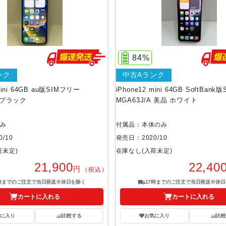
84%
ンク
中古Aランク
mini 64GB au版SIMフリー
iPhone12 mini 64GB SoftBan
A ブラック
MGA63J/A 美品 ホワイト
のみ
付属品：本体のみ
/10
発売日：2020/10
荷未定)
在庫なし(入荷未定)
21,900
22,40
円
（税込）
7時までのご注文で当日発送※休日を除く
17時までのご注文で当日発送※休日
カートに入れる
カートに入れる
気に入り
比較する
お気に入り
比較