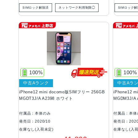
SIMロック解除済
ネットワーク利用制限◯
SIMロック
100%
100%
中古Aランク
中古Aラ
iPhone12 mini docomo版SIMフリー 256GB
iPhone12 
MGDT3J/A A2398 ホワイト
MGDM3J/A
付属品：本体のみ
付属品：本体
発売日：2020/10
発売日：2020
在庫なし(入荷未定)
在庫なし(入荷