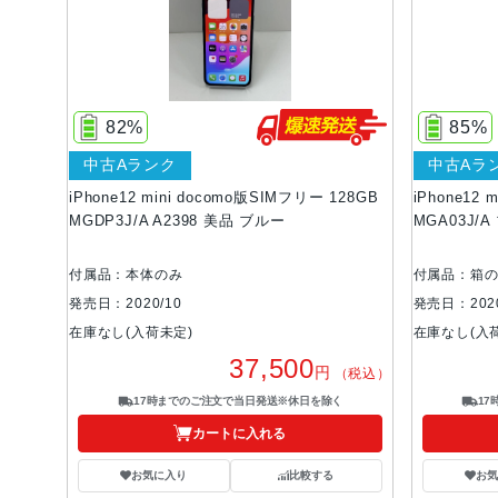
82%
85%
中古Aランク
中古Aラ
iPhone12 mini docomo版SIMフリー 128GB
iPhone12 
MGDP3J/A A2398 美品 ブルー
MGA03J/
付属品：本体のみ
付属品：箱
発売日：2020/10
発売日：2020
在庫なし(入荷未定)
在庫なし(入
37,500
円
（税込）
17時までのご注文で当日発送※休日を除く
1
カートに入れる
お気に入り
比較する
お