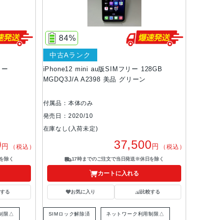
84%
中古Aランク
フリー
iPhone12 mini au版SIMフリー 128GB
MGDQ3J/A A2398 美品 グリーン
付属品：本体のみ
発売日：2020/10
在庫なし(入荷未定)
0
37,500
円
円
（税込）
（税込）
を除く
17時までのご注文で当日発送※休日を除く
カートに入れる
する
お気に入り
比較する
制限△
SIMロック解除済
ネットワーク利用制限△