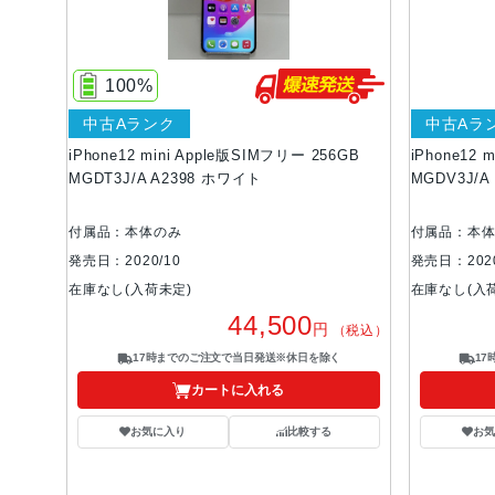
100%
中古Aランク
中古Aラ
iPhone12 mini Apple版SIMフリー 256GB
iPhone12 
MGDT3J/A A2398 ホワイト
MGDV3J/
付属品：本体のみ
付属品：本
発売日：2020/10
発売日：2020
在庫なし(入荷未定)
在庫なし(入
44,500
円
（税込）
17時までのご注文で当日発送※休日を除く
1
カートに入れる
お気に入り
比較する
お