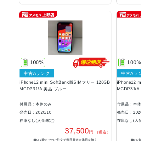
100%
100
中古Aランク
中古Aラ
iPhone12 mini SoftBank版SIMフリー 128GB
iPhone12 
MGDP3J/A 美品 ブルー
MGDP3J/
付属品：本体のみ
付属品：本
発売日：2020/10
発売日：2020
在庫なし(入荷未定)
在庫なし(入
37,500
円
（税込）
17時までのご注文で当日発送※休日を除く
1