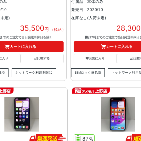
のみ
付属品：本体のみ
/10
発売日：2020/10
未定)
在庫なし(入荷未定)
35,500
28,300
円
（税込）
時までのご注文で当日発送※休日を除く
17時までのご注文で当日発送※休日
カートに入れる
カートに入れる
に入り
比較する
お気に入り
比較
除済
ネットワーク利用制限◯
SIMロック解除済
ネットワーク利用
87%