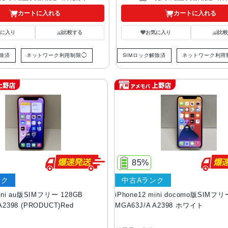
カートに入れる
カートに入れる
気に入り
比較する
お気に入り
比較
解除済
ネットワーク利用制限◯
SIMロック解除済
ネットワーク利用
85%
ンク
中古Aランク
mini au版SIMフリー 128GB
iPhone12 mini docomo版SIMフリ
A2398 (PRODUCT)Red
MGA63J/A A2398 ホワイト