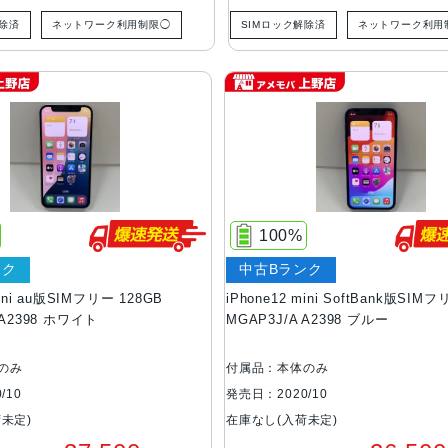
解除済
ネットワーク利用制限◯
SIMロック解除済
ネットワーク利用
100%
ンク
中古Bランク
mini au版SIMフリー 128GB
iPhone12 mini SoftBank版SIM
 A2398 ホワイト
MGAP3J/A A2398 ブルー
のみ
付属品：本体のみ
/10
発売日：2020/10
未定)
在庫なし(入荷未定)