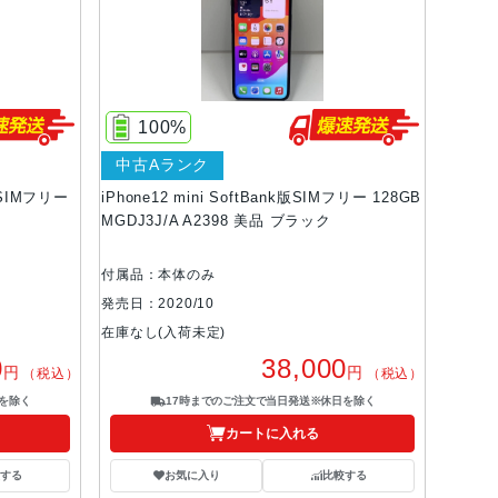
100%
中古Aランク
k版SIMフリー
iPhone12 mini SoftBank版SIMフリー 128GB
MGDJ3J/A A2398 美品 ブラック
付属品：本体のみ
発売日：2020/10
在庫なし(入荷未定)
0
38,000
円
円
（税込）
（税込）
を除く
17時までのご注文で当日発送※休日を除く
カートに入れる
する
お気に入り
比較する