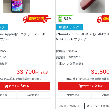
84%
ンク
中古Aランク
mini Apple版SIMフリー 256GB
iPhone12 mini 64GB au版SIM
A ブルー
MGA03J/A ブラック
体のみ
付属品：箱のみ
/10
発売日：2020/10
荷未定)
在庫なし(入荷未定)
33,700
31,80
円
（税込）
7時までのご注文で当日発送※休日を除く
17時までのご注文で当日発送※休日
カートに入れる
カートに入れる
気に入り
比較する
お気に入り
比較
SIMロック解除済
ネットワーク利用