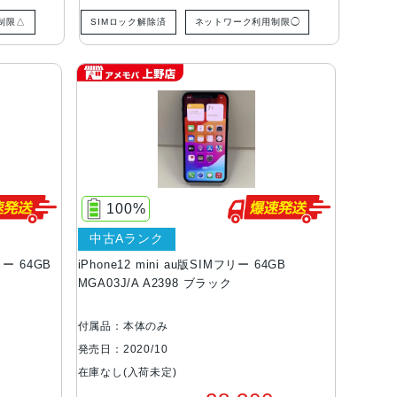
制限△
SIMロック解除済
ネットワーク利用制限◯
100%
中古Aランク
フリー 64GB
iPhone12 mini au版SIMフリー 64GB
MGA03J/A A2398 ブラック
付属品：本体のみ
発売日：2020/10
在庫なし(入荷未定)