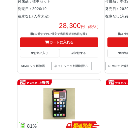
付属品：標準セット
付属品：本体
発売日：2020/10
発売日：2020
在庫なし(入荷未定)
在庫なし(入荷
28,300
円
（税込）
17時までのご注文で当日発送※休日を除く
17
カートに入れる
お気に入り
比較する
お気
SIMロック解除済
ネットワーク利用制限△
SIMロック解
81%