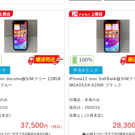
%
100%
ンク
中古Aランク
mini docomo版SIMフリー 128GB
iPhone12 mini SoftBank版SIM
A ブルー
MGA03J/A A2398 ブラック
体のみ
付属品：本体のみ
/10
発売日：2020/10
荷未定)
在庫なし(入荷未定)
37,500
28,30
円
（税込）
7時までのご注文で当日発送※休日を除く
17時までのご注文で当日発送※休日