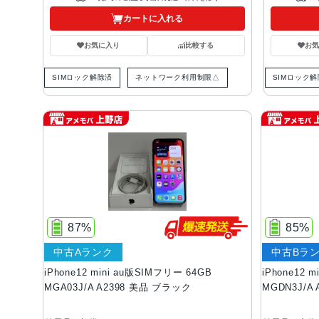
カートに入れる
お気に入り
比較する
お
SIMロック解除済
ネットワーク利用制限△
SIMロック
87%
85%
中古Aランク
中古Bラ
iPhone12 mini au版SIMフリー 64GB
iPhone12 
MGA03J/A A2398 美品 ブラック
MGDN3J/A 