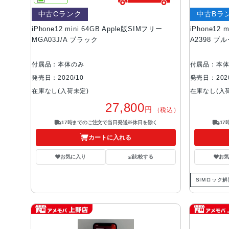
中古Cランク
中古Bラ
iPhone12 mini 64GB Apple版SIMフリー
iPhone12 
MGA03J/A ブラック
A2398 ブ
付属品：本体のみ
付属品：本
発売日：2020/10
発売日：2020
在庫なし(入荷未定)
在庫なし(入
27,800
円
（税込）
17時までのご注文で当日発送※休日を除く
1
カートに入れる
お気に入り
比較する
お
SIMロック