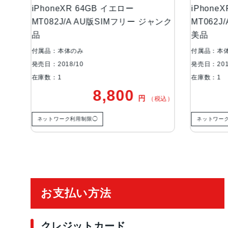
64GB イエロー
iPhoneXR 64GB Product Red
AU版SIMフリー ジャンク
MT062J/A SoftBank版SIMフリ
美品
付属品：本体のみ
発売日：2018/10
在庫数：1
8,800
18,800
円
円
（税込）
（
限◯
ネットワーク利用制限◯
ご利用ガイド
お支払い方法
クレジットカード