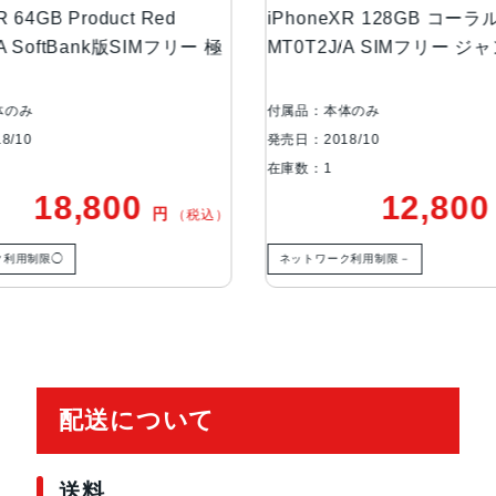
iPhoneXR 128GB コーラル
iPhon
ー 極
MT0T2J/A SIMフリー ジャンク品
NT032J
生体認証
FaceID
あり品
発売日
2018年10月26日
付属品：本体のみ
付属品：本
発売日：2018/10
発売日：201
在庫数：1
在庫数：1
12,800
円
税込）
（税込）
ネットワーク利用制限－
ネットワー
配送について
送料