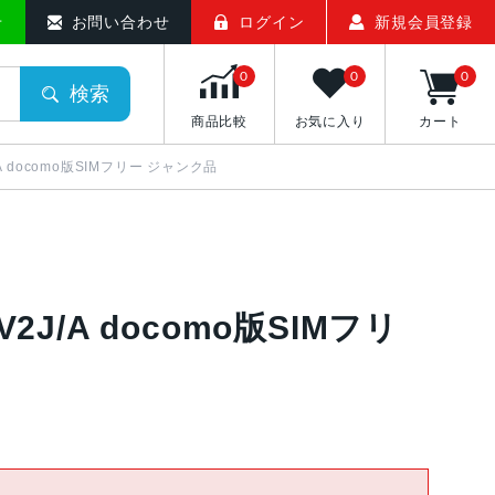
せ
お問い合わせ
ログイン
新規会員登録
0
0
0
検索
商品比較
お気に入り
カート
J/A docomo版SIMフリー ジャンク品
V2J/A docomo版SIMフリ