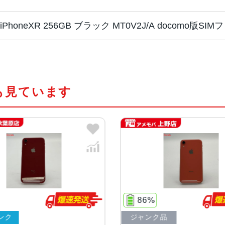
iPhoneXR 256GB ブラック MT0V2J/A docomo
チップ・プロセッ
Apple A12 Bionic・第2世代のNeura
サー
も見ています
カラー
ブルー、イエロー、プロダクトレッ
容量
64GB、128GB、256GB
サイズ・重さ
150.9×75.7×8.3mm ・194g
液晶
6.1インチ(1,792ｘ828)Liquid R
86%
80
ジャンク品
中古A
アウトカメラ
1,200万画素