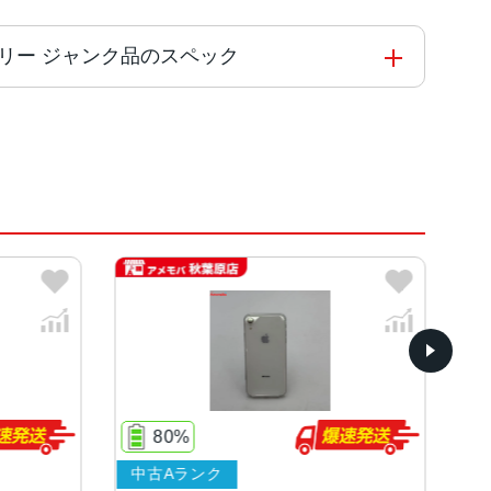
版SIMフリー ジャンク品のスペック
l Engine
ド、ブラック、ホワイト
etina HDディスプレイ
%
100%
ランク
ジャンク品