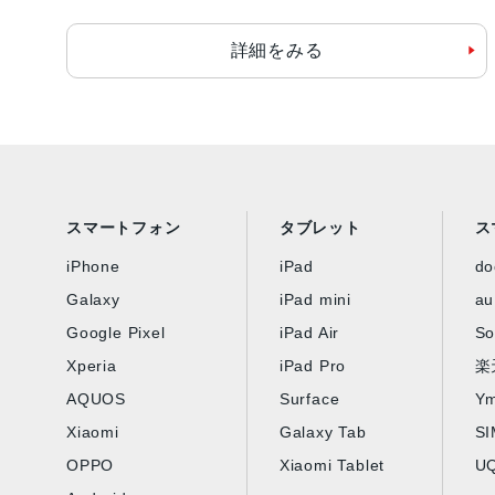
詳細をみる
スマートフォン
タブレット
ス
iPhone
iPad
d
Galaxy
iPad mini
au
Google Pixel
iPad Air
So
Xperia
iPad Pro
楽
AQUOS
Surface
Ym
Xiaomi
Galaxy Tab
S
OPPO
Xiaomi Tablet
UQ