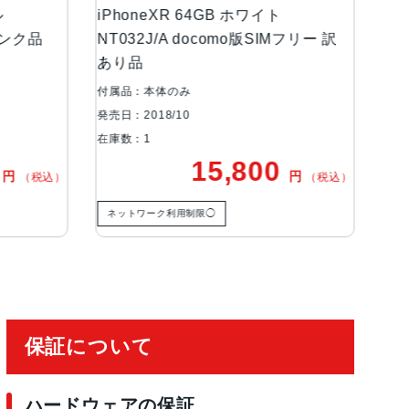
eXR 64GB ホワイト
iPhoneXR 64GB ホワイ
/A docomo版SIMフリー 訳
MT032J/A SoftBank版S
ャンク品
体のみ
付属品：本体のみ
8/10
発売日：2018/10
在庫数：1
15,800
11,00
円
（税込）
ク利用制限◯
ネットワーク利用制限◯
保証について
ハードウェアの保証