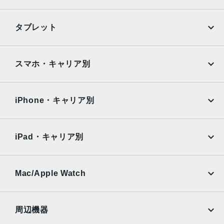
iPhone
Galaxy
タブレット
Google Pixel
Xperia
iPad
iPad mini
AQUOS
Xiaomi
スマホ・キャリア別
iPad Air
iPad Pro
OPPO
Android
docomo
au
Surface
Galaxy Tab
iPhone・キャリア別
SoftBank
楽天モバイル
Xiaomi Tablet
docomo
au
Ymobile
SIMフリー
iPad・キャリア別
SoftBank
楽天モバイル
UQmobile
au
SoftBank
Ymobile
SIMフリー
Mac/Apple Watch
docomo
Wi-Fi
UQmobile
MacBook
MacBook Air
周辺機器
MacBook Pro
iMac