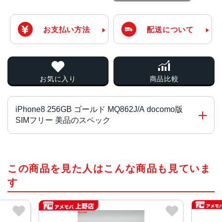
お支払い方法
配送について
お気に入り
商品比較
iPhone8 256GB ゴールド MQ862J/A docomo版
SIMフリー 美品のスペック
チップ・プロセッサー
この商品を見た人はこんな商品も見ていま
A11 Bionicチップ Neural Engine
す
カラー
シルバー、レッド、ゴールド、スペースグレイ
容量