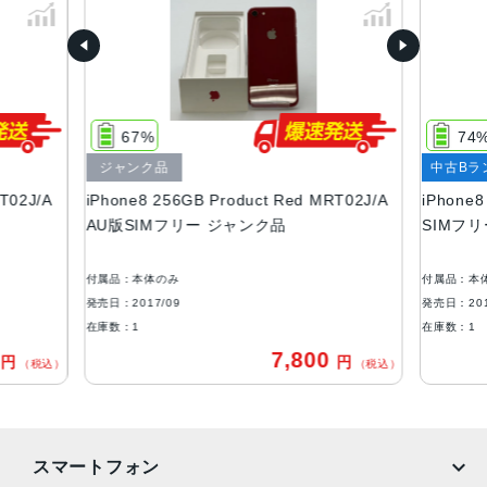
64GB、128GB、256GB
サイズ・重さ
138.4×67.3×7.3mm ・148g
67%
74
液晶
ジャンク品
中古Bラ
Retina HDディスプレイIPSテクノロジー搭載4.7インチ
T02J/A
iPhone8 256GB Product Red MRT02J/A
iPhone
（対角）ワイドスクリーンLCD Multi‑Touchディスプレイ1,
AU版SIMフリー ジャンク品
SIMフ
334 x 750ピクセル解像度、326ppi1,400:1コントラスト比
（標準）
付属品：本体のみ
付属品：本
アウトカメラ
発売日：2017/09
発売日：201
シングル12MPカメラ（広角）
在庫数：1
在庫数：1
0
7,800
円
円
生体認証
（税込）
（税込）
ホームボタンに内蔵された指紋認証センサー
発売日
スマートフォン
2017年9月22日