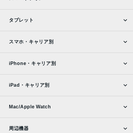
2016年9月16日
iPhone
Galaxy
タブレット
Google Pixel
Xperia
iPad
iPad mini
AQUOS
Xiaomi
スマホ・キャリア別
iPad Air
iPad Pro
OPPO
Android
docomo
au
Surface
Galaxy Tab
iPhone・キャリア別
SoftBank
楽天モバイル
Xiaomi Tablet
docomo
au
Ymobile
SIMフリー
iPad・キャリア別
SoftBank
楽天モバイル
UQmobile
au
SoftBank
Ymobile
SIMフリー
Mac/Apple Watch
docomo
Wi-Fi
UQmobile
MacBook
MacBook Air
周辺機器