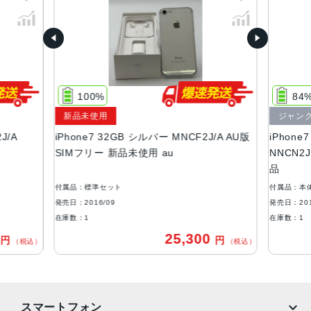
容量
32GB、128GB、256GB
サイズ・重さ
138.3×67.1×7.1mm ・138g
100%
84
液晶
新品未使用
ジャン
J/A
iPhone7 32GB シルバー MNCF2J/A AU版
iPhon
Retina HDディスプレイIPSテクノロジー搭載4.7インチ
SIMフリー 新品未使用 au
NNCN2J
（対角）ワイドスクリーンLCD Multi‑Touchディスプレイ1,
品
334 x 750ピクセル解像度、326ppi1,400:1コントラスト比
（標準）
付属品：標準セット
付属品：本
発売日：2016/09
発売日：201
アウトカメラ
在庫数：1
在庫数：1
1,200万画素f1.8最大5倍のデジタルズーム
0
25,300
円
円
（税込）
（税込）
生体認証
ホームボタンに内蔵された指紋認証センサー
発売日
スマートフォン