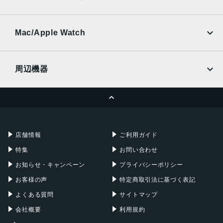
SoftBank
楽天モバイル
UQmobile
au
SoftBank
Ymobile
SIMフリー
Mac/Apple Watch
docomo
Wi-Fi
UQmobile
MacBook
MacBook Air
周辺機器
MacBook Pro
iMac
ページトップへ
Apple Pencil
Keyboard
Mac mini
Mac Studio
充電器
iPadケース
Mac Pro
Apple Watch
店舗情報
ご利用ガイド
特集
お問い合わせ
お知らせ・キャンペーン
プライバシーポリシー
お客様の声
特定商取引法に基づく表記
よくある質問
サイトマップ
会社概要
利用規約