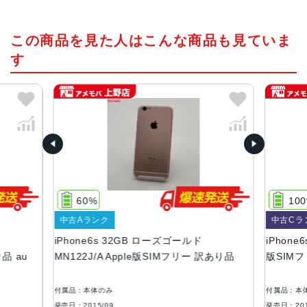
チップ・プロセッサー
この商品を見た人はこんな商品も見ていま
64ビットアーキテクチャ搭載A9チップ組み込み型M9モーシ
ョンコプロセッサ
す
カラー
ローズゴールド、シルバー、ゴールド、ブラック
容量
16GB、32GB、64GB、128GB
サイズ・重さ
138.3×67.1×7.1mm ・143g
60%
10
液晶
中古Aランク
中古Cラ
iPhone6s 32GB ローズゴールド
iPhone
3D Touch搭載Retina HDディスプレイIPSテクノロジー搭
品 au
MN122J/A Apple版SIMフリー 訳あり品
版SIMフ
載4.7インチ（対角）ワイドスクリーンLCD Multi‑Touchデ
ィスプレイ1,334 x 750ピクセル解像度、326ppi1,400:1コ
ントラスト比（標準）最大輝度500cd/m2（標準）フルsRG
付属品：本体のみ
付属品：本
B規格広視野角のためのデュアルドメインピクセル
発売日：2015/09
発売日：201