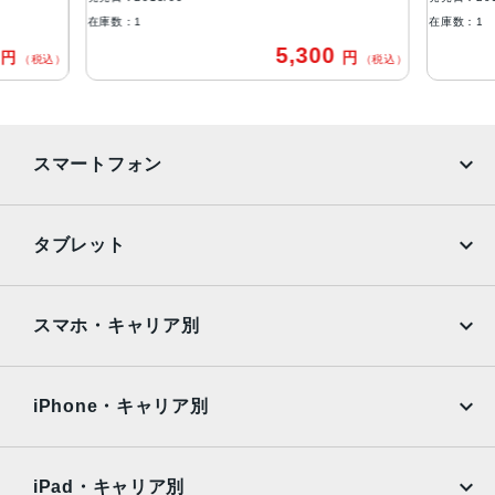
在庫数：1
在庫数：1
アウトカメラ
0
5,300
円
円
（税込）
（税込）
1,200万画素f2.2最大5倍のデジタルズーム
生体認証
ホームボタンに内蔵された指紋認証センサー
スマートフォン
発売日
2015年9月25日
iPhone
Galaxy
タブレット
Google Pixel
Xperia
iPad
iPad mini
AQUOS
Xiaomi
スマホ・キャリア別
iPad Air
iPad Pro
OPPO
Android
docomo
au
Surface
Galaxy Tab
iPhone・キャリア別
SoftBank
楽天モバイル
Xiaomi Tablet
docomo
au
Ymobile
SIMフリー
iPad・キャリア別