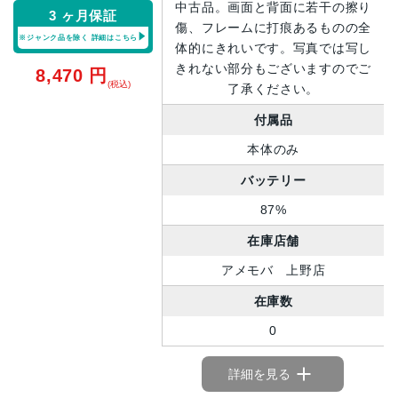
中古品。画面と背面に若干の擦り
3 ヶ月保証
傷、フレームに打痕あるものの全
※ジャンク品を除く
詳細はこちら
体的にきれいです。写真では写し
きれない部分もございますのでご
8,470
円
(税込)
了承ください。
付属品
本体のみ
バッテリー
87%
在庫店舗
アメモバ 上野店
在庫数
0
詳細を見る