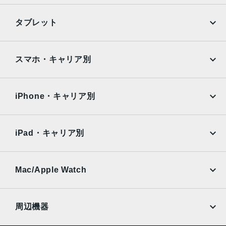
2015年9月25日
iPhone
Galaxy
タブレット
Google Pixel
Xperia
iPad
iPad mini
AQUOS
Xiaomi
スマホ・キャリア別
iPad Air
iPad Pro
OPPO
Android
docomo
au
Surface
Galaxy Tab
iPhone・キャリア別
SoftBank
楽天モバイル
Xiaomi Tablet
docomo
au
Ymobile
SIMフリー
iPad・キャリア別
SoftBank
楽天モバイル
UQmobile
au
SoftBank
Ymobile
SIMフリー
Mac/Apple Watch
docomo
Wi-Fi
UQmobile
MacBook
MacBook Air
周辺機器
MacBook Pro
iMac