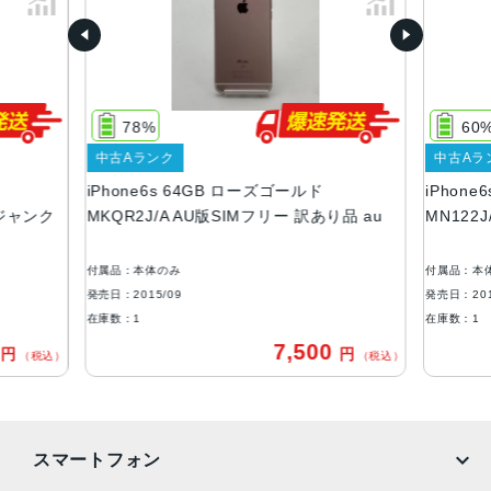
容量
16GB、32GB、64GB、128GB
サイズ・重さ
138.3×67.1×7.1mm ・143g
78%
60
液晶
中古Aランク
中古Aラ
iPhone6s 64GB ローズゴールド
iPhon
3D Touch搭載Retina HDディスプレイIPSテクノロジー搭
 ジャンク
MKQR2J/A AU版SIMフリー 訳あり品 au
MN122
載4.7インチ（対角）ワイドスクリーンLCD Multi‑Touchデ
ィスプレイ1,334 x 750ピクセル解像度、326ppi1,400:1コ
ントラスト比（標準）最大輝度500cd/m2（標準）フルsRG
付属品：本体のみ
付属品：本
B規格広視野角のためのデュアルドメインピクセル
発売日：2015/09
発売日：201
在庫数：1
在庫数：1
アウトカメラ
0
7,500
円
円
（税込）
（税込）
1,200万画素f2.2最大5倍のデジタルズーム
生体認証
ホームボタンに内蔵された指紋認証センサー
スマートフォン
発売日