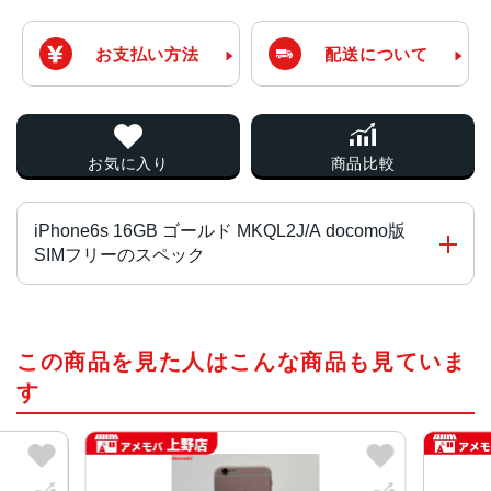
お支払い方法
配送について
お気に入り
商品比較
iPhone6s 16GB ゴールド MKQL2J/A docomo版
SIMフリーのスペック
チップ・プロセッサー
この商品を見た人はこんな商品も見ていま
64ビットアーキテクチャ搭載A9チップ組み込み型M9モーシ
ョンコプロセッサ
す
カラー
ローズゴールド、シルバー、ゴールド、ブラック