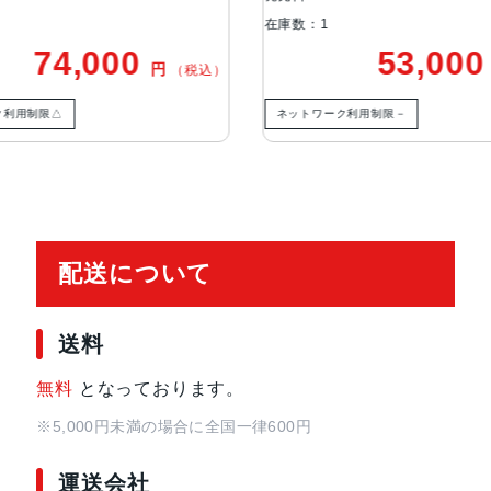
m、ƒ/1.6絞り値、センサーシフト光学
在庫数：1
ズームイン、2倍の光学ズームアウ
74,000
53,00
円
（税込）
ズーム
ク利用制限△
ネットワーク利用制限－
TrueDepthカメラ
12MPカメラƒ/1.9絞り値
生体認証
TrueDepthカメラによる顔認識の
発売日
2023年9月22日
配送について
送料
無料
となっております。
※5,000円未満の場合に全国一律600円
運送会社