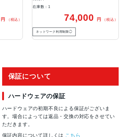
式手ぶれ補正、100% Focus Pixels2倍の光学
在庫数：1
在庫
ト、4倍の光学ズームレンジ最大10倍のデジタル
0
74,000
円
円
（税込）
（税込）
ネットワーク利用制限◯
ネ
有効化
保証について
ハードウェアの保証
ハードウェアの初期不良による保証がございま
す。場合によっては返品・交換の対応をさせてい
ただきます。
保証内容について詳しくは
こちら