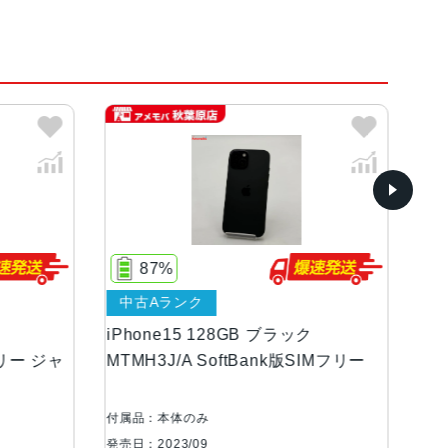
ロー、ピンク
ンOLEDディスプレイ
87%
中古Aランク
中
等級（最大水深6メートルで最大30分間）
iPhone15 128GB ブラック
iP
フリー ジャ
MTMH3J/A SoftBank版SIMフリー
AU
り値、センサーシフト光学式手ぶれ補正、100% Foc
MPと48MP）に対応12MP超広角：13mm、ƒ/2.4
付属品：本体のみ
付属
望遠（クアッドピクセルセンサーを活用）：52m
発売日：2023/09
発売日