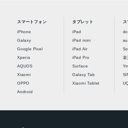
スマートフォン
タブレット
ス
iPhone
iPad
d
Galaxy
iPad mini
au
Google Pixel
iPad Air
So
Xperia
iPad Pro
楽
AQUOS
Surface
Ym
Xiaomi
Galaxy Tab
S
OPPO
Xiaomi Tablet
UQ
Android