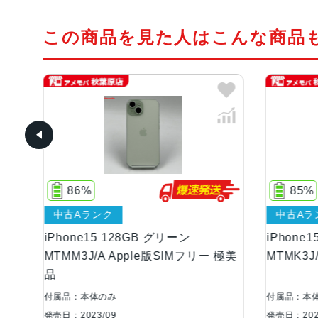
この商品を見た人はこんな商品
86%
85%
中古Aランク
中古Aラ
iPhone15 128GB グリーン
iPhone
MTMM3J/A Apple版SIMフリー 極美
MTMK3J
品
付属品：本体のみ
付属品：本
発売日：2023/09
発売日：202