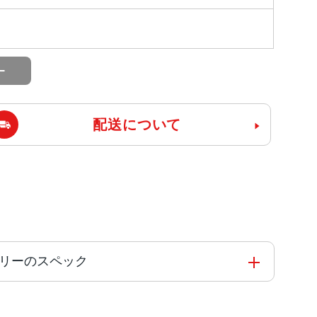
配送について
SIMフリーのスペック
コアと4つの高効率コアを搭載した6コアCPU5コアG