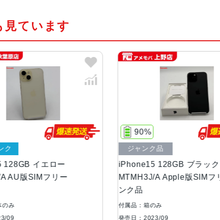
サー
PU16コアNeural Engine
も見ています
カラー
ブラック、ブルー、グリーン、イエ
容量
128GB256GB512GB
サイズ・重さ
147.6×71.6×7.80mm ・171g
液晶
6.1インチ（対角）オールスクリー
90%
ンク
ジャンク品
防沫性能、耐水性
IEC規格60529にもとづくIP68
能、防塵性能
15 128GB イエロー
iPhone15 128GB ブラック
/A AU版SIMフリー
MTMH3J/A Apple版SIM
ンク品
カメラ
48MPメイン：26mm、ƒ/1.6絞
us Pixels、超高解像度の写真（24
体のみ
付属品：箱のみ
絞り値と120°視野角12MPの2倍
3/09
発売日：2023/09