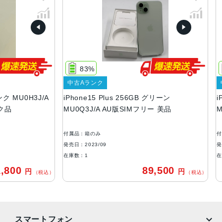
容量
128GB256GB512GB
サイズ・重さ
160.9×77.8×7.80mm ・201g
83%
8
液晶
中古Aランク
中古
MU0H3J/A
iPhone15 Plus 256GB グリーン
iPho
6.7インチ（対角）オールスクリーンOLEDディスプレイ
MU0Q3J/A AU版SIMフリー 美品
MU0Q
防沫性能、耐水性能、防塵性能
IEC規格60529にもとづくIP68等級（最大水深6メートルで
付属品：箱のみ
付属品：
最大30分間）
発売日：2023/09
発売日：2
在庫数：1
在庫数：
カメラ
00
89,500
円
円
（税込）
（税込）
48MPメイン：26mm、ƒ/1.6絞り値、センサーシフト光学
式手ぶれ補正、100% Focus Pixels、超高解像度の写真（2
4MPと48MP）に対応12MP超広角：13mm、ƒ/2.4絞り値と
120°視野角12MPの2倍望遠（クアッドピクセルセンサーを
スマートフォン