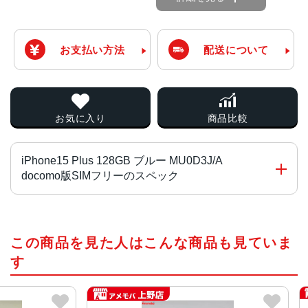
お支払い方法
配送について
お気に入り
商品比較
iPhone15 Plus 128GB ブルー MU0D3J/A
docomo版SIMフリーのスペック
チップ・プロセッサー
この商品を見た人はこんな商品も見ていま
A16 Bionicチップ2つの高性能コアと4つの高効率コアを搭
載した6コアCPU5コアGPU16コアNeural Engine
す
カラー
ブラック、ブルー、グリーン、イエロー、ピンク