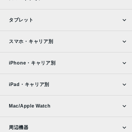
活用）：52mm、ƒ/1.6絞り値、センサーシフト光学式手ぶ
れ補正、100% Focus Pixels2倍の光学ズームイン、2倍の
光学ズームアウト、4倍の光学ズームレンジ最大10倍のデジ
iPhone
Galaxy
タブレット
タルズーム
Google Pixel
Xperia
TrueDepthカメラ
iPad
iPad mini
AQUOS
Xiaomi
スマホ・キャリア別
12MPカメラƒ/1.9絞り値
iPad Air
iPad Pro
生体認証
OPPO
Android
docomo
au
TrueDepthカメラによる顔認識の有効化
Surface
Galaxy Tab
iPhone・キャリア別
SoftBank
楽天モバイル
発売日
Xiaomi Tablet
docomo
au
2023年9月22日
Ymobile
SIMフリー
iPad・キャリア別
SoftBank
楽天モバイル
UQmobile
au
SoftBank
Ymobile
SIMフリー
Mac/Apple Watch
docomo
Wi-Fi
UQmobile
MacBook
MacBook Air
周辺機器