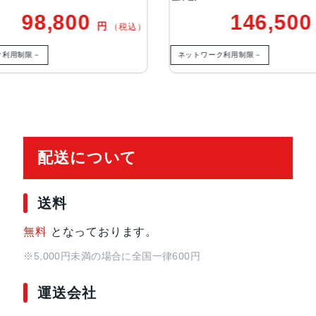
ぶれ補正、7枚構成のレンズ、100% Foc
146,500
円
円
（税込）
（税込）
絞り値、光学式手ぶれ補正、6枚構
ムアウト、6倍の光学ズームレンジ
ネットワーク利用制限－
ネッ
TrueDepthカメラ
12MPカメラƒ/1.9絞り値
生体認証
TrueDepthカメラによる顔認識の
配送について
発売日
2022年9月16日
送料
無料
となっております。
※5,000円未満の場合に全国一律600円
運送会社