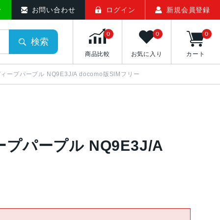
せ
お問い合わせ
ログイン
新規会員登録
0
0
0
検索
商品比較
お気に入り
カート
GB ディープパープル NQ9E3J/A docomo版SIMフリー
ディープパープル NQ9E3J/A