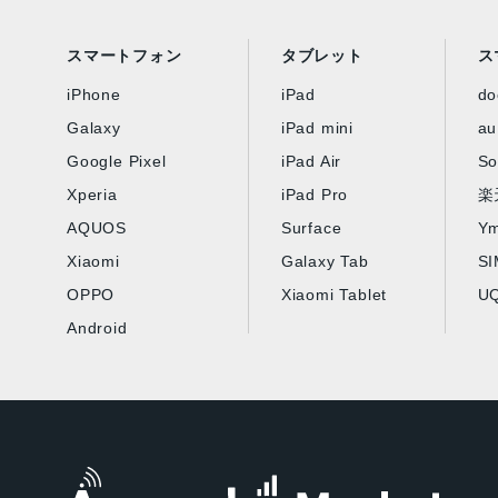
スマートフォン
タブレット
ス
iPhone
iPad
d
Galaxy
iPad mini
au
Google Pixel
iPad Air
So
Xperia
iPad Pro
楽
AQUOS
Surface
Ym
Xiaomi
Galaxy Tab
S
OPPO
Xiaomi Tablet
UQ
Android