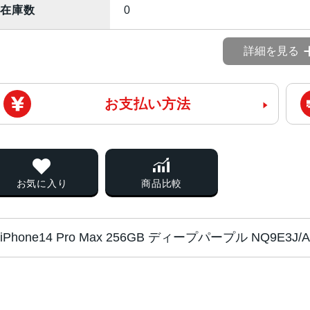
在庫数
0
詳細を見る
お支払い方法
お気に入り
商品比較
iPhone14 Pro Max 256GB ディープパープル NQ9E3
チップ・プロセッ
A16 Bionicチップ2つの高性能
サー
PU16コアNeural Engine