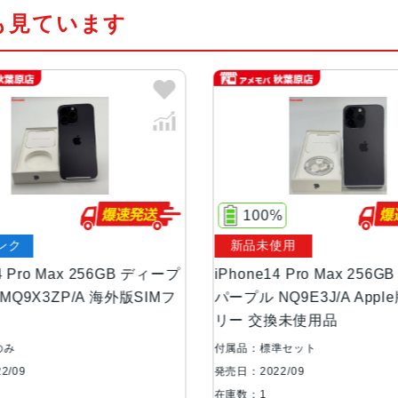
も見ています
カラー
スペースブラック、シルバー、ゴー
容量
128GB、256GB、512GB、1TB
サイズ・重さ
160.7×77.6×7.85mm ・240g
液晶
6.7インチ（対角）オールスクリー
100%
新品未使用
中
防沫性能、耐水性
IEC規格60529にもとづくIP68
能、防塵性能
B ディープ
iPhone14 Pro Max 256GB ディープ
iPh
版SIMフ
パープル NQ9E3J/A Apple版SIMフ
パープ
リー 交換未使用品
リー
カメラ
48MPメイン：24mm、ƒ/1.7
正、7枚構成のレンズ、100% Focus 
付属品：標準セット
付属品
0°視野角、6枚構成のレンズ、100% 
発売日：2022/09
発売日：
セルセンサーを活用）：48mm、ƒ/
在庫数：1
在庫数