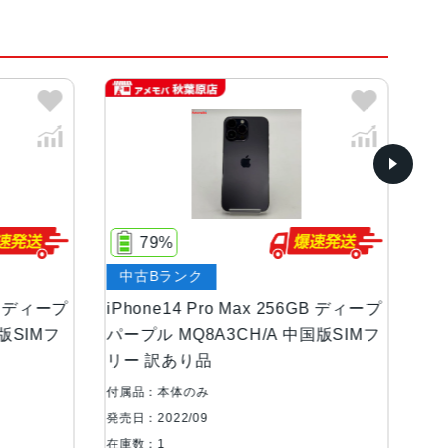
ルド、ディープパープル
ンOLEDディスプレイ
79%
82%
古Bランク
ジャンク品
等級（最大水深6メートルで最大30分間）
one14 Pro Max 256GB ディープ
iPhone14 Pro Max 
ル MQ8A3CH/A 中国版SIMフ
MQ983J/A Apple版S
 訳あり品
8絞り値、第2世代のセンサーシフト光学式手ぶれ補
Pixels12MP超広角：13mm、ƒ/2.2絞り値と12
：本体のみ
付属品：本体のみ
Focus Pixels12MPの2倍望遠（クアッドピク
2022/09
発売日：2022/09
1.78絞り値、第2世代のセンサーシフト光学式手
：1
在庫数：1