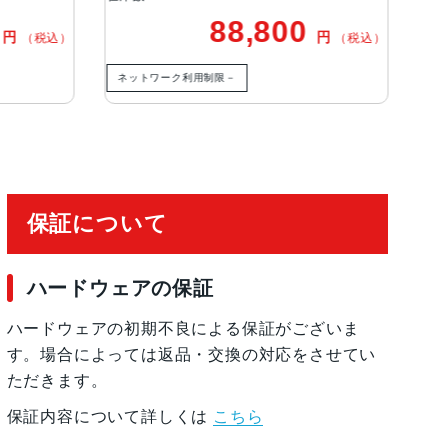
us Pixels12MPの3倍望遠：77mm、ƒ/2.8
88,800
65,8
円
（税込）
成のレンズ3倍の光学ズームイン、2倍の光学ズー
、最大15倍のデジタルズーム
トワーク利用制限－
ネットワーク利用制限なし
有効化
保証について
ハードウェアの保証
ハードウェアの初期不良による保証がございま
す。場合によっては返品・交換の対応をさせてい
ただきます。
保証内容について詳しくは
こちら