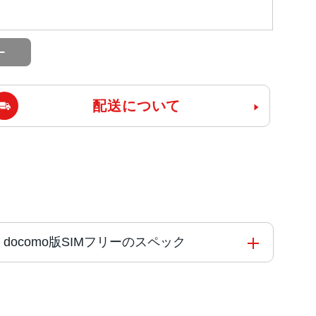
配送について
J/A docomo版SIMフリーのスペック
コアと4つの高効率コアを搭載した6コアCPU5コアG