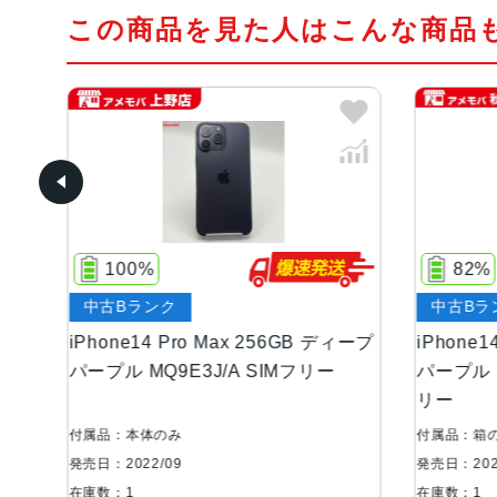
この商品を見た人はこんな商品
82%
ク
中古Bランク
 Pro Max 256GB ディープ
iPhone14 Pro Max 256G
9E3J/A SIMフリー
パープル MQ9X3ZP/A 海外
リー
のみ
付属品：箱のみ
09
発売日：2022/09
在庫数：1