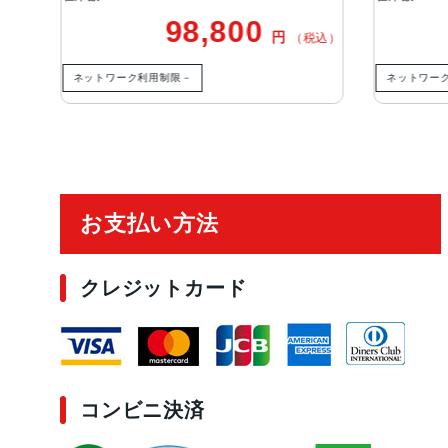
98,800
98,800
円
（税込）
利用制限－
ネットワーク利用制限－
ご利用ガイド
お支払い方法
クレジットカード
コンビニ決済