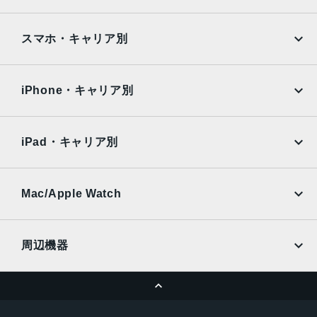
Google Pixel
Xperia
生体認証
iPad
iPad mini
AQUOS
Xiaomi
スマホ・キャリア別
TrueDepthカメラによる顔認識の有効化
iPad Air
iPad Pro
発売日
OPPO
Android
docomo
au
2022年10月7日
Surface
Galaxy Tab
iPhone・キャリア別
SoftBank
楽天モバイル
Xiaomi Tablet
docomo
au
Ymobile
SIMフリー
iPad・キャリア別
SoftBank
楽天モバイル
UQmobile
au
SoftBank
Ymobile
SIMフリー
Mac/Apple Watch
docomo
Wi-Fi
UQmobile
MacBook
MacBook Air
周辺機器
MacBook Pro
iMac
ページトップへ
Apple Pencil
Keyboard
Mac mini
Mac Studio
充電器
iPadケース