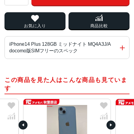
お気に入り
商品比較
iPhone14 Plus 128GB ミッドナイト MQ4A3J/A
docomo版SIMフリーのスペック
チップ・プロセッサー
この商品を見た人はこんな商品も見ていま
A15 Bionicチップ2つの高性能コアと4つの高効率コアを搭
載した6コアCPU5コアGPU16コアNeural Engine
す
カラー
ミッドナイト、パープル、スターライト、(PRODUCT)RE
D、ブルー
容量