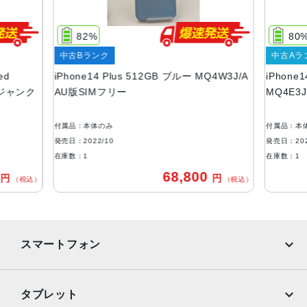
128GB、256GB、512GB
サイズ・重さ
82%
80
160.8×78.1×7.8mm ・203g
中古Bランク
中古Aラ
液晶
ed
iPhone14 Plus 512GB ブルー MQ4W3J/A
iPhone
ー ジャンク
AU版SIMフリー
MQ4E3J
6.7インチ（対角）オールスクリーンOLEDディスプレイ
防沫性能、耐水性能、防塵性能
付属品：本体のみ
付属品：本
IEC規格60529にもとづくIP68等級（最大水深6メートルで
発売日：2022/10
発売日：202
最大30分間）
在庫数：1
在庫数：1
0
68,800
円
円
カメラ
（税込）
（税込）
12MPメイン：26mm、ƒ/1.5絞り値、センサーシフト光学
式手ぶれ補正、7枚構成のレンズ、100% Focus Pixels12M
P超広角：13mm、ƒ/2.4絞り値と120°視野角、5枚構成のレ
スマートフォン
ンズ2倍の光学ズームアウト、最大5倍のデジタルズーム
TrueDepthカメラ
iPhone
Galaxy
タブレット
12MPカメラƒ/1.9絞り値