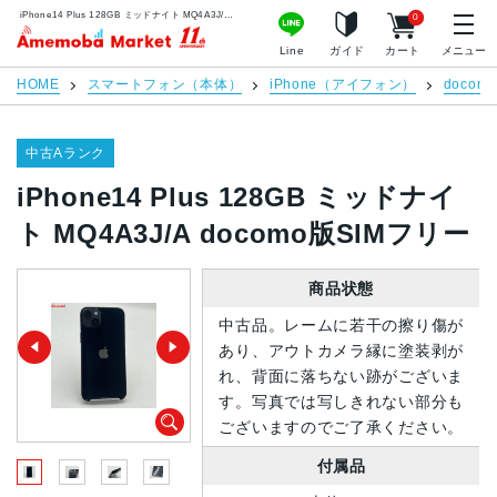
iPhone14 Plus 128GB ミッドナイト MQ4A3J/A docomo版SIMフリー | 中古スマホ販売のアメモバマーケット
0
アメモバマーケット
Line
ガイド
カート
メニュー
HOME
スマートフォン（本体）
iPhone（アイフォン）
docomo
中古Aランク
iPhone14 Plus 128GB ミッドナイ
ト MQ4A3J/A docomo版SIMフリー
商品状態
中古品。レームに若干の擦り傷が
あり、アウトカメラ縁に塗装剥が
れ、背面に落ちない跡がございま
す。写真では写しきれない部分も
ございますのでご了承ください。
付属品