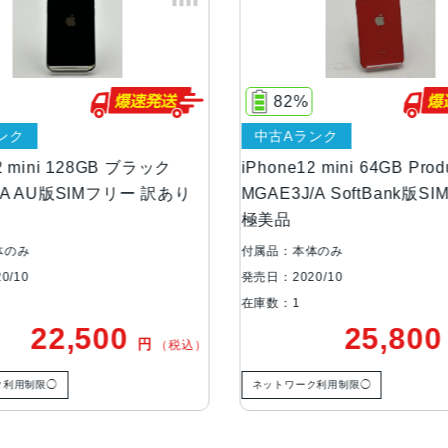
画面解像度
2340 X 1080
OS
iOS
82%
84%
ストレージ容量
64GB, 128GB, 256GB
中古Aランク
ジャンク品
iPhone12 mini 64GB Product Red
iPhone12 min
本体素材
アルミニウム, ガラス
MGAE3J/A SoftBank版SIMフリー
MGDJ3J/A 
極美品
ー ジャンク品
ブロードバンド世
5G
代
付属品：本体のみ
付属品：本体のみ
発売日：2020/10
発売日：2020/10
在庫数：1
在庫数：1
通信規格
CDMA方式, GSM方式
25,800
1
円
（税込）
カラー
Black, Blue, Green, PRODUCT(RED
ネットワーク利用制限◯
ネットワーク利用制限
特長
クワッドバンド, スマートフォン, 
イ, 防滴