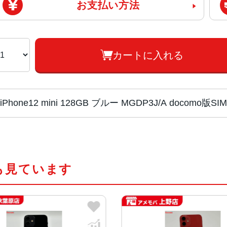
お支払い方法
カートに入れる
iPhone12 mini 128GB ブルー MGDP3J/A doco
画面サイズ
5.4インチ
も見ています
発売日
2020年10月
質量
133g