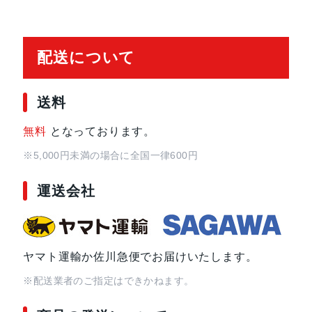
レンズ数
デュアルレンズ
配送について
RAM
4 GB
送料
保護
耐指紋撥油コーティング, 防塵, 防水
無料
となっております。
認証機能
顔認証
※5,000円未満の場合に全国一律600円
運送会社
搭載センサー
ジャイロセンサー, デジタルコンパス,
接センサー
SIMスロット数
シングルSIM+eSIM
ヤマト運輸か佐川急便でお届けいたします。
※配送業者のご指定はできかねます。
前面カメラ解像度
1,200万画素