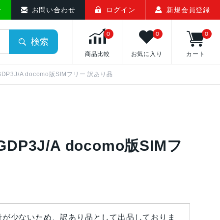
せ
お問い合わせ
ログイン
新規会員登録
0
0
0
検索
商品比較
お気に入り
カート
 MGDP3J/A docomo版SIMフリー 訳あり品
MGDP3J/A docomo版SIMフ
量が少ないため、訳あり品として出品しておりま