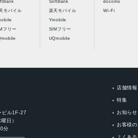
ftBank
SoftBank
docomo
天モバイル
楽天モバイル
Wi-Fi
obile
Ymobile
IMフリー
SIMフリー
mobile
UQmobile
店舗情報
特集
お知らせ
ビル1F-27
第3水曜日）
お客様の
0分
よくある