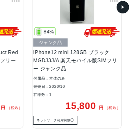
77%
中古Bランク
i 128GB ブラック
iPhone12 mini 256GB ブラック
楽天モバイル版SIMフリ
MGDR3J/A AU版SIMフリー 訳あ
品 au
付属品：本体のみ
発売日：2020/10
在庫数：1
5,800
24,800
円
円
（税込）
（税
) Special Edition, Red, White
◯
ネットワーク利用制限◯
ワイヤレス充電, 急速充電可能, 有機ELディスプレ