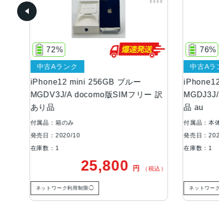
76%
中古Aランク
GB ブルー
iPhone12 mini 128GB ブラック
版SIMフリー 訳
MGDJ3J/A AU版SIMフリー 訳あり
品 au
付属品：本体のみ
発売日：2020/10
在庫数：1
800
22,500
円
円
（税込）
（税込）
ネットワーク利用制限◯