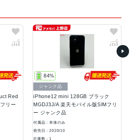
84%
7
ジャンク品
中古
t Red
iPhone12 mini 128GB ブラック
iPho
Mフリー
MGDJ3J/A 楽天モバイル版SIMフリ
MGD
ー ジャンク品
品 au
付属品：本体のみ
付属品
発売日：2020/10
発売日：
在庫数：1
在庫数