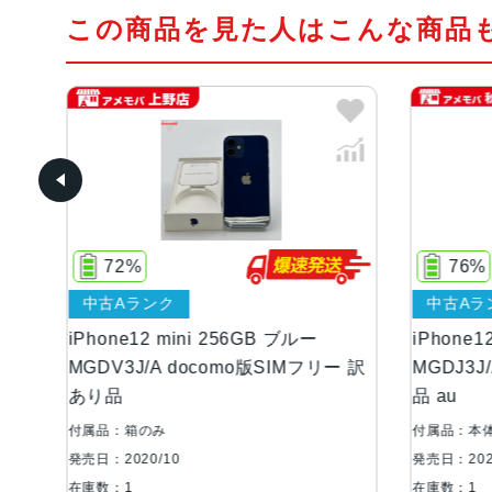
この商品を見た人はこんな商品
72%
76%
中古Aランク
中古Aラン
iPhone12 mini 256GB ブルー
iPhone12
MGDV3J/A docomo版SIMフリー 訳
MGDJ3J/
あり品
品 au
付属品：箱のみ
付属品：本体
発売日：2020/10
発売日：2020/
在庫数：1
在庫数：1