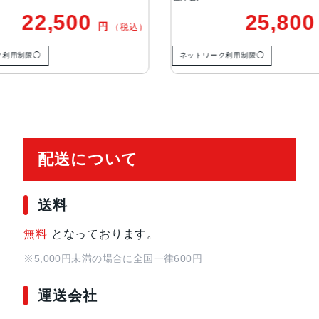
22,500
25,800
円
（税込）
カラー
Black, Blue, Green, PRODUCT(RED
用制限◯
ネットワーク利用制限◯
特長
クワッドバンド, スマートフォン, 
イ, 防滴
レンズ数
デュアルレンズ
配送について
RAM
4 GB
送料
保護
耐指紋撥油コーティング, 防塵, 防水
無料
となっております。
認証機能
顔認証
※5,000円未満の場合に全国一律600円
運送会社
搭載センサー
ジャイロセンサー, デジタルコンパス,
接センサー