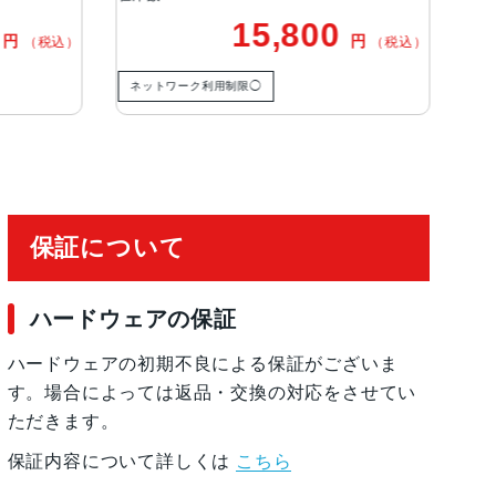
15,800
円
円
（税込）
（税込）
) Special Edition, Red, White
ネットワーク利用制限◯
ネット
ワイヤレス充電, 急速充電可能, 有機ELディスプレ
保証について
ハードウェアの保証
, 防滴
ハードウェアの初期不良による保証がございま
す。場合によっては返品・交換の対応をさせてい
ただきます。
保証内容について詳しくは
こちら
 加速度計, 周囲光センサー, 気圧センサー, 近