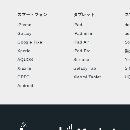
スマートフォン
タブレット
ス
iPhone
iPad
d
Galaxy
iPad mini
au
Google Pixel
iPad Air
So
Xperia
iPad Pro
楽
AQUOS
Surface
Ym
Xiaomi
Galaxy Tab
S
OPPO
Xiaomi Tablet
UQ
Android