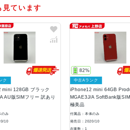
も見ています
発売日
2020年10月
質量
133g
画面解像度
2340 X 1080
OS
iOS
82%
ストレージ容量
64GB, 128GB, 256GB
ク
中古Aランク
 mini 128GB ブラック
iPhone12 mini 64GB Produc
本体素材
アルミニウム, ガラス
A AU版SIMフリー 訳あり
MGAE3J/A SoftBank版SI
極美品
ブロードバンド世
5G
代
のみ
付属品：本体のみ
10
発売日：2020/10
在庫数：1
通信規格
CDMA方式, GSM方式